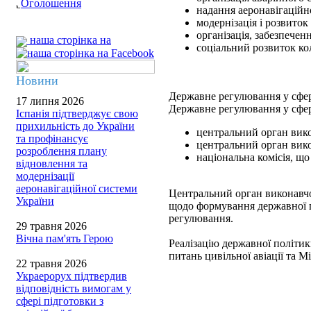
Оголошення
надання аеронавігаційн
модернізація і розвиток
організація, забезпечен
наша сторінка на
соціальний розвиток ко
Новини
Державне регулювання у сфері
17 липня 2026
Державне регулювання у сфер
Іспанія підтверджує свою
прихильність до України
центральний орган вико
та профінансує
центральний орган викон
розроблення плану
національна комісія, щ
відновлення та
модернізації
аеронавігаційної системи
Центральний орган виконавчої
України
щодо формування державної п
регулювання.
29 травня 2026
Вічна пам'ять Герою
Реалізацію державної політик
питань цивільної авіації та М
22 травня 2026
Украерорух підтвердив
відповідність вимогам у
сфері підготовки з