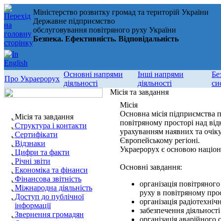
Міністерство розвитку громад та територій України
Державне підприємство
обслуговування повітряного руху України
Безпека. Ефективність. Відповідальність
Основні напрями
Інші напрями
Бе
Про Украерорух
діяльності
діяльності
си
Місія та завдання
Місія
Основна місія підприємства п
Місія та завдання
повітряному просторі над від
Структура і контакти
урахуванням наявних та очіку
Сертифікати
Європейському регіоні.
Відзнаки
Украерорух є основою націона
Цифри та факти
Річні звіти
Основні завдання:
Економіка та фінанси
Фінансова звітність
організація повітряного
Міжнародна діяльність
руху в повітряному про
Доступ до публічної
організація радіотехні
інформації
забезпечення діяльності
Звернення громадян
організація аварійного