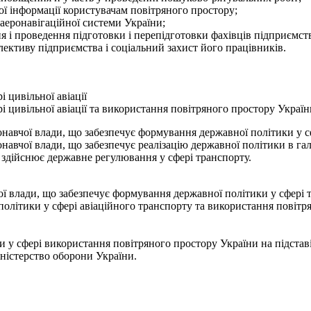
ої інформації користувачам повітряного простору;
 аеронавігаційної системи України;
ня і проведення підготовки і перепідготовки фахівців підприємст
лективу підприємства і соціальний захист його працівників.
 цивільної авіації
і цивільної авіації та використання повітряного простору Укра
навчої влади, що забезпечує формування державної політики у с
авчої влади, що забезпечує реалізацію державної політики в галуз
о здійснює державне регулювання у сфері транспорту.
 влади, що забезпечує формування державної політики у сфері т
олітики у сфері авіаційного транспорту та використання повітр
и у сфері використання повітряного простору України на підста
іністерство оборони України.