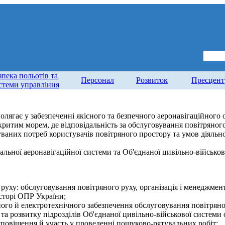
зпека польотів та
Персонал
Розвиток
Пресцент
стеми управління
олягає у забезпеченні якісного та безпечного аеронавігаційного 
критим морем, де відповідальність за обслуговування повітряно
ваних потреб користувачів повітряного простору та умов діяльнос
льної аеронавігаційної системи та Об'єднаної цивільно-військов
 руху: обслуговування повітряного руху, організація і менеджмен
сторі ОПР України;
чного й електротехнічного забезпечення обслуговування повітряно
 та розвитку підрозділів Об'єднаної цивільно-військової системи 
 сповіщення й участь у проведенні пошуково-рятувальних робіт;