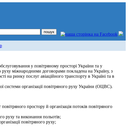
р
обслуговування у повітряному просторі України та у
го руху міжнародними договорами покладена на Україну, з
ті на ринку послуг авіаційного транспорту в Україні та в
ої системи організації повітряного руху України (ОЦВС).
т повітряного простору й організація потоків повітряного
го руху та виконання польотів;
організації повітряного руху;