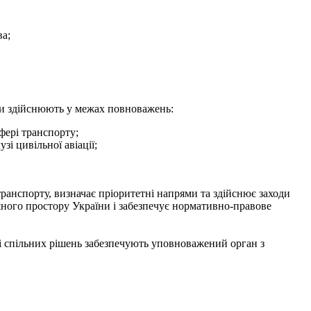
ва;
їни здійснюють у межах повноважень:
фері транспорту;
і цивільної авіації;
ранспорту, визначає пріоритетні напрями та здійснює заходи
яного простору України і забезпечує нормативно-правове
ві спільних рішень забезпечують уповноважений орган з