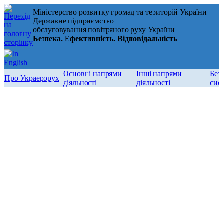
Міністерство розвитку громад та територій України
Державне підприємство
обслуговування повітряного руху України
Безпека. Ефективність. Відповідальність
Основні напрями
Інші напрями
Бе
Про Украерорух
діяльності
діяльності
си