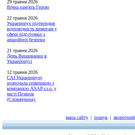
29 травня 2026
Вічна пам'ять Герою
22 травня 2026
Украерорух підтвердив
відповідність вимогам у
сфері підготовки з
авіаційної безпеки
21 травня 2026
День Вишиванки в
Украерорусі
12 травня 2026
САІ Украероруху
розпочала співпрацю з
компанією ASAP s.r.o. у
місті Пезінок
(Словаччина).
мапа сайту
|
пошук
|
зворотний 