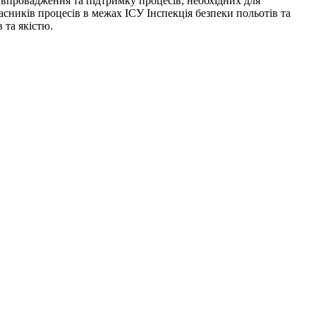
є впровадження та підтримку процесів, необхідних для
сників процесів в межах ІСУ Інспекція безпеки польотів та
 та якістю.