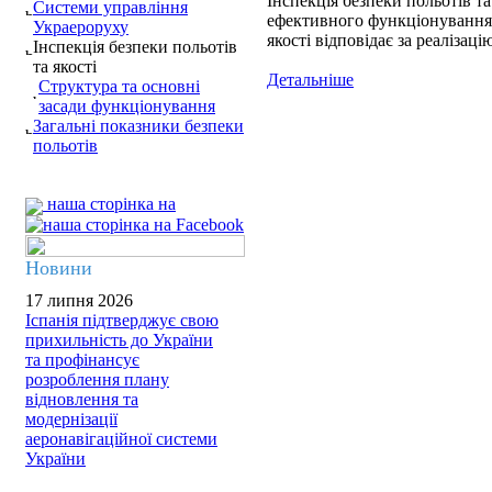
Інспекція безпеки польотів т
Системи управління
ефективного функціонування і
Украероруху
якості відповідає за реалізац
Інспекція безпеки польотів
та якості
Детальніше
Структура та основні
засади функціонування
Загальні показники безпеки
польотів
наша сторінка на
Новини
17 липня 2026
Іспанія підтверджує свою
прихильність до України
та профінансує
розроблення плану
відновлення та
модернізації
аеронавігаційної системи
України