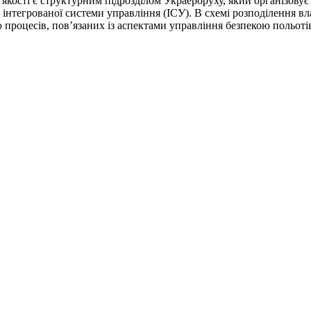
а якості є структурним підрозділом Украероруху, який організову
нтегрованої системи управління (ІСУ). В схемі розподілення вла
ію процесів, пов’язаних із аспектами управління безпекою польотів