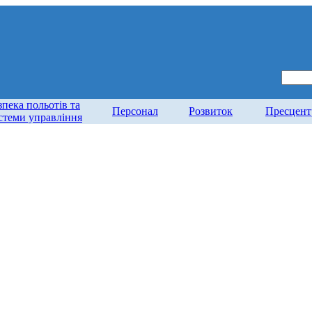
зпека польотів та
Персонал
Розвиток
Пресцент
стеми управління