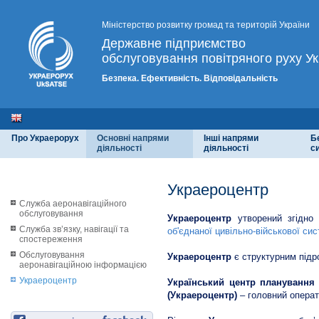
Міністерство розвитку громад та територій України
Державне підприємство
обслуговування повітряного руху Ук
Безпека. Ефективність. Відповідальність
Про Украерорух
Основні напрями
Інші напрями
Б
діяльності
діяльності
с
Украероцентр
Служба аеронавігаційного
обслуговування
Украероцентр
утворений згідно
Служба зв’язку, навігації та
об'єднаної цивільно-військової сис
спостереження
Обслуговування
Украероцентр
є структурним підр
аеронавігаційною інформацією
Украероцентр
Український центр планування 
(Украероцентр)
– головний операти