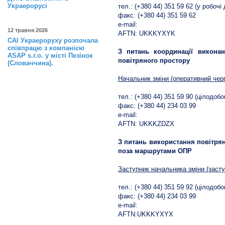
Украерорусі
тел.: (+380 44) 351 59 62 (у робочі 
факс: (+380 44) 351 59 62
e-mail:
12 травня 2026
AFTN: UKKKYXYK
САІ Украероруху розпочала
співпрацю з компанією
З питань координації викона
ASAP s.r.o. у місті Пезінок
повітряного простору
(Словаччина).
Начальник зміни (оперативний чер
тел.: (+380 44) 351 59 90 (цілодобо
факс: (+380 44) 234 03 99
e-mail:
AFTN: UKKKZDZX
З питань використання повітрян
поза маршрутами ОПР
Заступник начальника зміни (заст
тел.: (+380 44) 351 59 92 (цілодобо
факс: (+380 44) 234 03 99
e-mail:
AFTN:UKKKYXYX