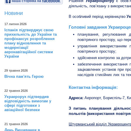
Рішення
Украероцентру
є обов’я
наша сторінка на
діяльність, пов’язану з використа
Новини
В особливий період керівництво
У
17 липня 2026
Головні завдання Украероце
Іспанія підтверджує свою
прихильність до України та
планування, регулювання д
профінансує розроблення
повітряного простору, що пер
плану відновлення та
управління використанням 
модернізації
повітряного простору;
аеронавігаційної системи
України
здійснення контролю за дотр
забезпечення використання п
зацікавлених установ при про
29 травня 2026
наслідків стихійних лих та т
Вічна пам'ять Герою
Контактна інформація:
22 травня 2026
Украерорух підтвердив
Адреса:
Аеропорт, Бориспіль-7, Ки
відповідність вимогам у
сфері підготовки з
З питань планування діяльнос
авіаційної безпеки
польотів (використання повітря
Штурманський відділ Украероцент
21 травня 2026
День Вишиванки в