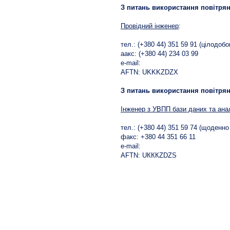
З питань використання повітрян
Провідний інженер
:
тел.: (+380 44) 351 59 91 (цілодобо
aакс: (+380 44) 234 03 99
e-mail:
AFTN: UKKKZDZX
З питань використання повітрян
Інженер з УВПП бази даних та ана
тел.: (+380 44) 351 59 74 (щоденн
факс: +380 44 351 66 11
е-mail:
AFTN: UКККZDZS