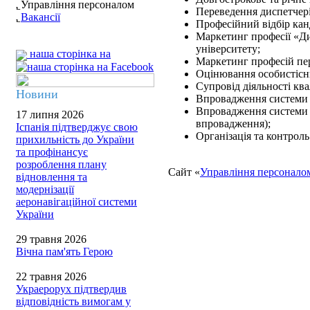
Управління персоналом
Переведення диспетчер
Вакансії
Професійний відбір ка
Маркетинг професії «Ди
університету;
наша сторінка на
Маркетинг професій пе
Оцінювання особистісн
Супровід діяльності ква
Новини
Впровадження системи о
Впровадження системи к
17 липня 2026
впровадження);
Іспанія підтверджує свою
Організація та контрол
прихильність до України
та профінансує
розроблення плану
Сайт «
Управління персонало
відновлення та
модернізації
аеронавігаційної системи
України
29 травня 2026
Вічна пам'ять Герою
22 травня 2026
Украерорух підтвердив
відповідність вимогам у