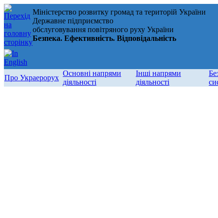
Міністерство розвитку громад та територій України
Державне підприємство
обслуговування повітряного руху України
Безпека. Ефективність. Відповідальність
Основні напрями
Інші напрями
Бе
Про Украерорух
діяльності
діяльності
си