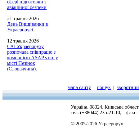
сфері підготовки з
авіаційної безпеки
21 травня 2026
День Вишиванки в
Украерорусі
12 травня 2026
САІ Украероруху
розпочала співпрацю з
компанією ASAP s.r.o. у
місті Пезінок
(Словаччина).
мапа сайту
|
пошук
|
зворотний 
Україна, 08324, Київська облас
тел: (+38044) 235-21-10, факс:
© 2005-2026 Украерорух