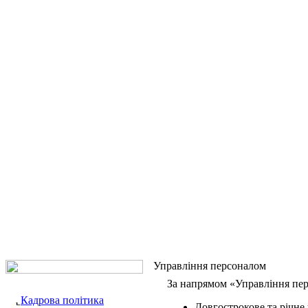
Управління персоналом
За напрямом «Управління пер
Кадрова політика
Довгострокове та річне