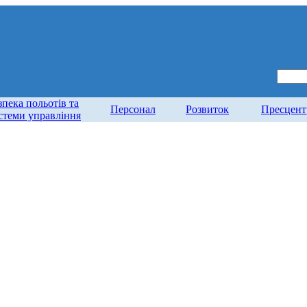
зпека польотів та
Персонал
Розвиток
Пресцент
стеми управління