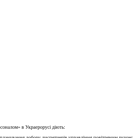
соналом» в Украерорусі діють:
 планування добору диспетчерів управління повітряним рухом;