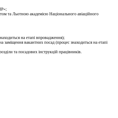
ПР»;
етом та Льотною академією Національного авіаційного
аходиться на етапі впровадження);
а заміщення вакантних посад (процес знаходиться на етапі
озділи та посадових інструкцій працівників.