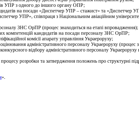
ів УПР з одного до іншого органу ОПР;
ндидатів на посади «Диспетчер УПР – стажист» та «Диспетчер У
спетчер УПР», співпраця з Національним авіаційним університ
рсоналу ЗНС ОрПР (процес знаходиться на етапі впровадження);
их компетенцій кандидатів на посади персоналу ЗНС ОрПР;
ліфікаційної комісії апарату управління Украероруху;
цінювання адміністративного персоналу Украероруху (процес зн
онкурсного відбору адміністративного персоналу Украероруху н
ь процесу розробки та затвердження положень про структурні підр
м
».