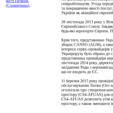
місті Пезінок
співробітництву. Угода пере
(Словаччина).
та покращенню якості послуг,
України як авіаційної європе
28 листопада 2013 року у Віл
Європейського Союзу. Завдяки
будь-які аеропорти Європи. П
Крім того, представники Укра
зборах CANSO (AGM), а тако
інтереси сервіс-провайдерів у
Украероруху було обрано до 
представника провайдера аеро
листопада 2014 року, директ
засіданнях Ради з аеронаві
що не входить до ЄС.
11 березня 2015 року провідн
обслуговування Литви (Oro na
оголосили про створення кон
простору (CS4-AFUAS) для орг
CS4-AFUAS дозволить усім ко
простору, а також зменшити і