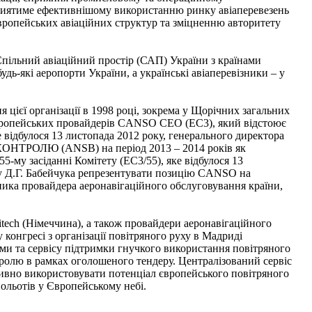
приятиме ефективнішому використанню ринку авіаперевезень
Європейських авіаційних структур та зміцненню авторитету
Спільний авіаційний простір (САП) України з країнами
дь-які аеропорти України, а українські авіаперевізники – у
цієї організації в 1998 році, зокрема у Щорічних загальних
Європейських провайдерів CANSO CEO (EC3), який відстоює
ке відбулося 13 листопада 2012 року, генерального директора
РОКОНТРОЛЮ (ANSB) на період 2013 – 2014 років як
-му засіданні Комітету (EC3/55), яке відбулося 13
у Д.Г. Бабейчука репрезентувати позицію CANSO на
ка провайдера аеронавігаційного обслуговування країни,
itech (Німеччина), а також провайдери аеронавігаційного
конгресі з організації повітряного руху в Мадриді
ми та сервісу підтримки гнучкого використання повітряного
тролю в рамках оголошеного тендеру. Централізований сервіс
ивно використовувати потенціал європейського повітряного
ольотів у Європейському небі.