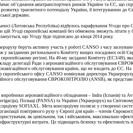
дбачає об’єднання авіатранспортних ринків України та ЄС, що с
 розвитку транзитного потенціалу України, її інтегруванню до 
йської держави.
ьнюсі (Литовська Республіка) відбулось парафування Угоди про 
 цій Угоді європейські компанії без обмежень зможуть літати у бу
ланується, що Угоду буде підписано до кінця 2014 року.
ероруху беруть активну участь у роботі CANSO з часу заснування 
ж у засіданнях регіонального Комітету вищих посадових осіб 
 європейському регіоні. На 49-му засіданні Комітету (EC3/49), я
складу делегації Ради з аеронавігаційного обслуговування ЄВ
навігаційного обслуговування країни, що не входить до ЄС. На 55
ор європейського офісу CANSO номінував директора Украерорух
гаційного обслуговування ЄВРОКОНТРОЛЮ (ANSB), як представни
і виробники аеронавігаційного обладнання – Indra (Іспанія) та Av
vigacija), Польщі (PANSA) та України (Украерорух) на Світовому 
сорціуму SOFIAXL. Мета консорціуму полягає у створенні систе
анізації повітряного руху у Європі для країн – членів Єврокон
ристувачам, як цивільним, так і військовим, максимально ефект
нфраструктурні витрати. Це підвищить безпеку та ефективність п