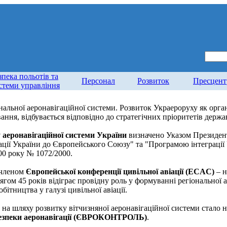
зпека польотів та
Персонал
Розвиток
Пресцент
стеми управління
альної аеронавігаційної системи. Розвиток Украероруху як орган
ання, відбувається відповідно до стратегічних пріоритетів держа
 аеронавігаційної системи України
визначено Указом Президент
грації України до Європейського Союзу" та "Програмою інтеграці
00 року № 1072/2000.
 членом
Європейської конференції цивільної авіації (ECAC)
– н
тягом 45 років відіграє провідну роль у формуванні регіональної
бітництва у галузі цивільної авіації.
а шляху розвитку вітчизняної аеронавігаційної системи стало н
 безпеки аеронавігації (ЄВРОКОНТРОЛЬ)
.