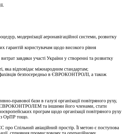
ї.
цедур, модернізації аеронавігаційної системи, розвитку
их гарантій користувачам щодо високого рівня
витрат завдяки участі України у створенні та розвитку
і, яка відповідає міжнародним стандартам;
х фахівців безпосередньо в ЄВРОКОНТРОЛІ, а також
-правової бази в галузі організації повітряного руху,
тись ЄВРОКОНТРОЛЕМ та іншими його членами, стати
ноєвропейських програм щодо організації повітряного руху
 з ОрПР тощо.
С про Спільний авіаційний простір. Її метою є поступова
віації, сприяння промисловому та операційному