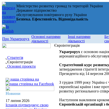
Міністерство розвитку громад та територій України
Державне підприємство
обслуговування повітряного руху України
Безпека. Ефективність. Відповідальність
Основні напрями
Інші напрями
Бе
Про Украерорух
діяльності
діяльності
си
Євроінтеграція
Украерорух
є основою націон
аеронавігаційного обслуговув
Стратегія
Євроінтеграція
Стратегічний курс розвитку
Основні проекти
затвердження стратегії інте
Президента від 14 вересня 20
наша сторінка на
З грудня 1999 року Україна є
європейські країни і вже про
розвитку регіонального співро
Новини
Наступним важливим кроком н
17 липня 2026
Європейській організації з
Іспанія підтверджує свою