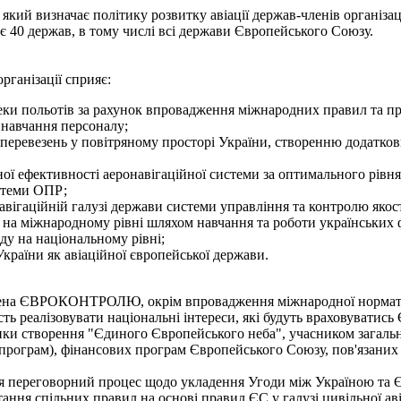
й визначає політику розвитку авіації держав-членів організаці
 є 40 держав, в тому числі всі держави Європейського Союзу.
рганізації сприяє:
ки польотів за рахунок впровадження міжнародних правил та про
 навчання персоналу;
аперевезень у повітряному просторі України, створенню додатков
ї ефективності аеронавігаційної системи за оптимального рівня 
стеми ОПР;
вігаційній галузі держави системи управління та контролю якост
и на міжнародному рівні шляхом навчання та роботи українськи
у на національному рівні;
країни як авіаційної європейської держави.
ена ЄВРОКОНТРОЛЮ, окрім впровадження міжнародної нормативно
сть реалізовувати національні інтереси, які будуть враховува
тики створення "Єдиного Європейського неба", учасником загаль
рограм), фінансових програм Європейського Союзу, пов'язаних
ся переговорний процес щодо укладення Угоди між Україною та Є
стання спільних правил на основі правил ЄС у галузі цивільної а