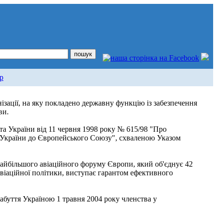
р
ізації, на яку покладено державну функцію із забезпечення
ви.
а України від 11 червня 1998 року № 615/98 "Про
ї України до Європейського Союзу", схваленою Указом
айбільшого авіаційного форуму Європи, який об'єднує 42
 авіаційної політики, виступає гарантом ефективного
абуття Україною 1 травня 2004 року членства у