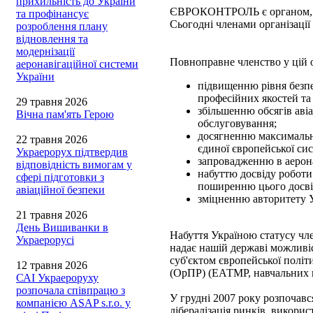
прихильність до України
ЄВРОКОНТРОЛЬ є органом, яки
та профінансує
Сьогодні членами організації
розроблення плану
відновлення та
модернізації
Повноправне членство у цій о
аеронавігаційної системи
України
підвищенню рівня безпе
професійних якостей та
29 травня 2026
збільшенню обсягів аві
Вічна пам'ять Герою
обслуговування;
досягненню максимально
22 травня 2026
єдиної європейської си
Украерорух підтвердив
запровадженню в аерона
відповідність вимогам у
набуттю досвіду робот
сфері підготовки з
поширенню цього досвід
авіаційної безпеки
зміцненню авторитету У
21 травня 2026
День Вишиванки в
Набуття Україною статусу чл
Украерорусі
надає нашій державі можливі
суб'єктом європейської полі
12 травня 2026
(ОрПР) (ЕАТМР, навчальних п
САІ Украероруху
розпочала співпрацю з
У грудні 2007 року розпочав
компанією ASAP s.r.o. у
лібералізація ринків, викори