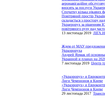
аеронавігаційне обслугову
вносять за послуги Украер
Спочатку кілька цікавих ф
Повітряний простір України
складається з простору н
Украерорух за рішенням IC
повітряного руху над час
13 листопада 2019
ЛІГА.Н
Ждем от МАУ предложения 
Украэроруха
Андрей Ярмак об основных
Украиной и планах на 2020
7 листопада 2019
Центр т
«Украэрорух» и Евроконтр
Лиги Чемпионов в Киеве
«Украэрорух» и Евроконтр
Лиги Чемпионов в Киеве
29 листопада 2017
Трансп