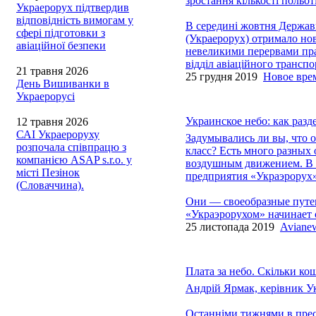
зростання кількості польот
Украерорух підтвердив
відповідність вимогам у
В середині жовтня Держав
сфері підготовки з
(Украерорух) отримало нов
авіаційної безпеки
невеликими перервами прац
відділ авіаційного трансп
21 травня 2026
25 грудня 2019
Новое вре
День Вишиванки в
Украерорусі
Украинское небо: как разд
12 травня 2026
САІ Украероруху
Задумывались ли вы, что об
розпочала співпрацю з
класс? Есть много разных 
компанією ASAP s.r.o. у
воздушным движением. В 
місті Пезінок
предприятия «Украэрорух»
(Словаччина).
Они — своеобразные путев
«Украэрорухом» начинает 
25 листопада 2019
Aviane
Плата за небо. Скільки ко
Андрій Ярмак, керівник У
Останніми тижнями в пресі