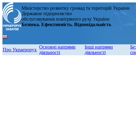
Міністерство розвитку громад та територій України
Державне підприємство
обслуговування повітряного руху України
Безпека. Ефективність. Відповідальність
Основні напрями
Інші напрями
Бе
Про Украерорух
діяльності
діяльності
си