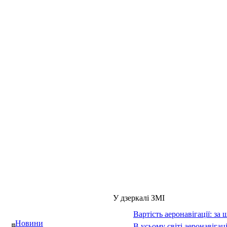
У дзеркалі ЗМІ
Вартість аеронавігації: за 
Новини
В усьому світі аеронавіга