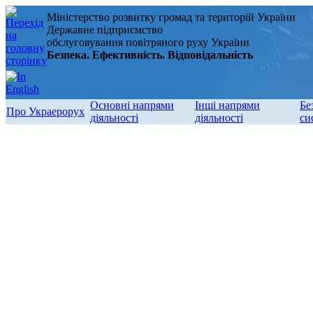
Міністерство розвитку громад та територій України
Державне підприємство
обслуговування повітряного руху України
Безпека. Ефективність. Відповідальність
Основні напрями
Інші напрями
Бе
Про Украерорух
діяльності
діяльності
си