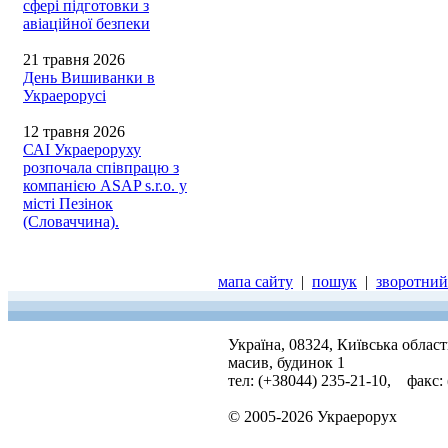
сфері підготовки з
авіаційної безпеки
21 травня 2026
День Вишиванки в
Украерорусі
12 травня 2026
САІ Украероруху
розпочала співпрацю з
компанією ASAP s.r.o. у
місті Пезінок
(Словаччина).
мапа сайту
|
пошук
|
зворотний 
Україна, 08324, Київська облас
масив, будинок 1
тел: (+38044) 235-21-10, факс:
© 2005-2026 Украерорух