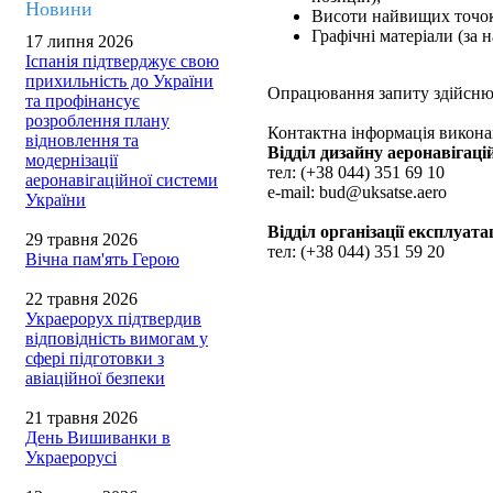
Новини
Висоти найвищих точок 
Графічні матеріали (за н
17 липня 2026
Іспанія підтверджує свою
прихильність до України
Опрацювання запиту здійснює
та профінансує
розроблення плану
Контактна інформація виконав
відновлення та
Відділ дизайну аеронавігаці
модернізації
тел: (+38 044) 351 69 10
аеронавігаційної системи
e-mail: bud@uksatse.aero
України
Відділ організації експлуата
29 травня 2026
тел: (+38 044) 351 59 20
Вічна пам'ять Герою
22 травня 2026
Украерорух підтвердив
відповідність вимогам у
сфері підготовки з
авіаційної безпеки
21 травня 2026
День Вишиванки в
Украерорусі