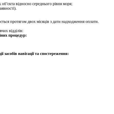
об’єкта відносно середнього рівня моря;
аявності).
ться протягом двох місяців з дати надходження оплати.
чих відділів:
йних процедур:
ції засобів навігації та спостереження: