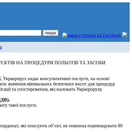
р
ЄКТІВ НА ПРОЦЕДУРИ ПОЛЬОТІВ ТА ЗАСОБИ
ї, Украерорух надає консультативні послуги, на основі
вати значення мінімальних безпечних висот для процедур
ігації та спостереження, які належать Украероруху.
ПДВ).
ату такої послуги.
координат, які описують об’єкт, не повинна перевищувати 80