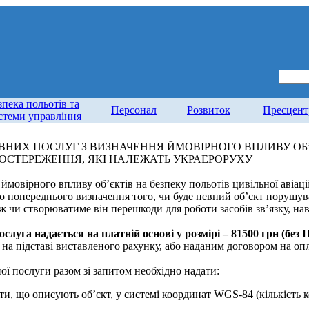
зпека польотів та
Персонал
Розвиток
Пресцент
стеми управління
НИХ ПОСЛУГ З ВИЗНАЧЕННЯ ЙМОВІРНОГО ВПЛИВУ ОБ’
 СПОСТЕРЕЖЕННЯ, ЯКІ НАЛЕЖАТЬ УКРАЕРОРУХУ
ймовірного впливу об’єктів на безпеку польотів цивільної авіаці
до попереднього визначення того, чи буде певний об’єкт порушу
ж чи створюватиме він перешкоди для роботи засобів зв’язку, нав
слуга надається на платній основі у розмірі – 81500 грн (без 
на підставі виставленого рахунку, або наданим договором на опл
ї послуги разом зі запитом необхідно надати:
ти, що описують об’єкт, у системі координат WGS-84 (кількість 