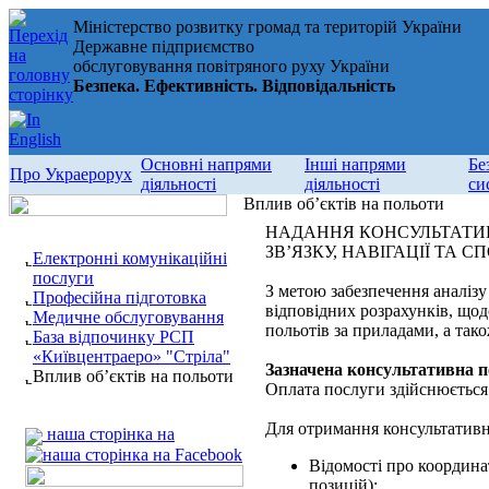
Міністерство розвитку громад та територій України
Державне підприємство
обслуговування повітряного руху України
Безпека. Ефективність. Відповідальність
Основні напрями
Інші напрями
Бе
Про Украерорух
діяльності
діяльності
си
Вплив об’єктів на польоти
НАДАННЯ КОНСУЛЬТАТИВ
ЗВ’ЯЗКУ, НАВІГАЦІЇ ТА
Електронні комунікаційні
послуги
З метою забезпечення аналізу 
Професійна підготовка
відповідних розрахунків, що
Медичне обслуговування
польотів за приладами, а тако
База відпочинку РСП
«Київцентраеро» "Стріла"
Зазначена консультативна по
Вплив об’єктів на польоти
Оплата послуги здійснюється 
Для отримання консультативно
наша сторінка на
Відомості про координа
позицій);