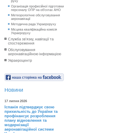
руху
Організація професійної підготовки
персоналу ОПР на об’єктах АНО
Метеорологічне обслуговування
аеронавігації
Методична рада Украероруху
Місцева кваліфікаційна комісія
Украероруху
Служба зв’язку, навігації та
спостереження
Обслуговування
аеронавігаційною інформацією
Украероцентр
наша сторінка на
Новини
17 липня 2026
Іспанія підтверджує свою
прихильність до України та
профінансує розроблення
плану відновлення та
модернізації
аеронавігаційної системи