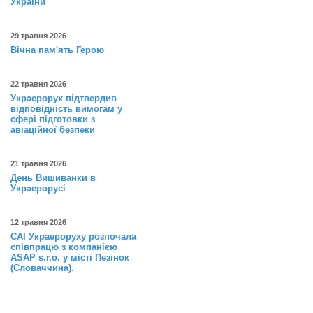
України
29 травня 2026
Вічна пам'ять Герою
22 травня 2026
Украерорух підтвердив
відповідність вимогам у
сфері підготовки з
авіаційної безпеки
21 травня 2026
День Вишиванки в
Украерорусі
12 травня 2026
САІ Украероруху розпочала
співпрацю з компанією
ASAP s.r.o. у місті Пезінок
(Словаччина).