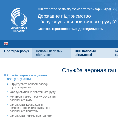
Міністерство розвитку громад та територій України
Державне підприємство
обслуговування повітряного руху Ук
Безпека. Ефективність. Відповідальність
Про Украерорух
Основні напрями
Інші напрями
Б
діяльності
діяльності
с
Служба аеронавігаці
Служба аеронавігаційного
обслуговування
Структура та основні засади
функціонування
Обслуговування повітряного руху
Моніторинг якості обслуговування
повітряного руху
Організація та управління
використанням (менеджмент)
повітряного простору
Організація потоків повітряного