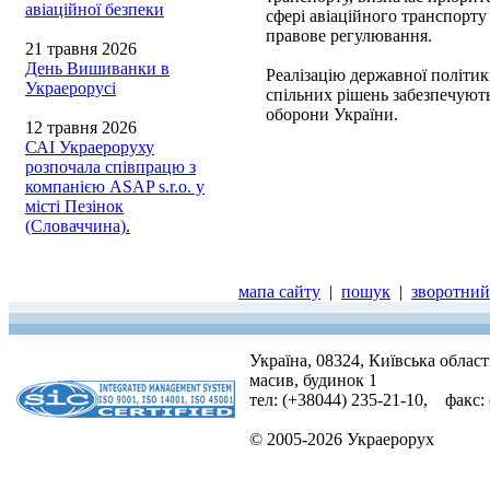
авіаційної безпеки
сфері авіаційного транспорту
правове регулювання.
21 травня 2026
День Вишиванки в
Реалізацію державної політик
Украерорусі
спільних рішень забезпечують
оборони України.
12 травня 2026
САІ Украероруху
розпочала співпрацю з
компанією ASAP s.r.o. у
місті Пезінок
(Словаччина).
мапа сайту
|
пошук
|
зворотний 
Україна, 08324, Київська облас
масив, будинок 1
тел: (+38044) 235-21-10, факс:
© 2005-2026 Украерорух