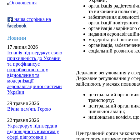
України;
Оголошення
організація радіотехні
та виконання польотів;
забезпечення діяльності
наша сторінка на
організації повітряного 
організація аварійного
надання аеронавігаційн
Новини
модернізація і розвиток
організація, забезпечен
17 липня 2026
соціальний розвиток ко
Іспанія підтверджує свою
прихильність до України
та профінансує
розроблення плану
Державне регулювання у сфері
відновлення та
Державне регулювання у сфері
модернізації
здійснюють у межах повнова
аеронавігаційної системи
України
центральний орган вико
транспорту;
29 травня 2026
центральний орган вико
Вічна пам'ять Герою
цивільної авіації;
національна комісія, щ
22 травня 2026
Украерорух підтвердив
відповідність вимогам у
Центральний орган виконавчо
сфері підготовки з
транспорту, визначає пріори