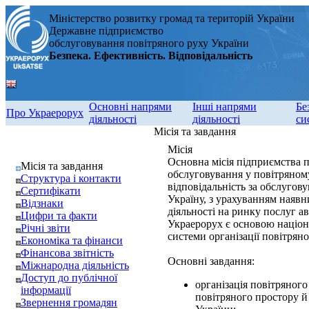
Міністерство розвитку громад та територій України
Державне підприємство
обслуговування повітряного руху України
Безпека. Ефективність. Відповідальність
Основні напрями
Інші напрями
Бе
Про Украерорух
діяльності
діяльності
си
Місія та завдання
Місія
Основна місія підприємства п
Місія та завдання
обслуговування у повітряному
Структура і контакти
відповідальність за обслуго
Сертифікати
Україну, з урахуванням наявн
Відзнаки
діяльності на ринку послуг ав
Цифри та факти
Украерорух є основою націона
Річні звіти
системи організації повітрян
Економіка та фінанси
Фінансова звітність
Основні завдання:
Міжнародна діяльність
Доступ до публічної
організація повітряного
інформації
повітряного простору й
Звернення громадян