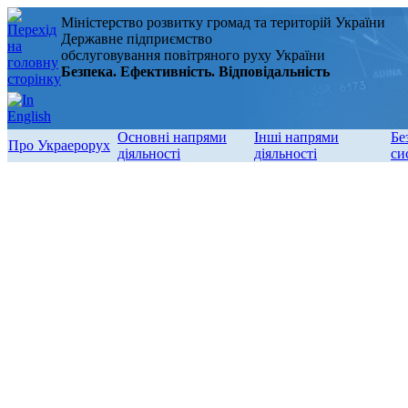
Міністерство розвитку громад та територій України
Державне підприємство
обслуговування повітряного руху України
Безпека. Ефективність. Відповідальність
Основні напрями
Інші напрями
Бе
Про Украерорух
діяльності
діяльності
си