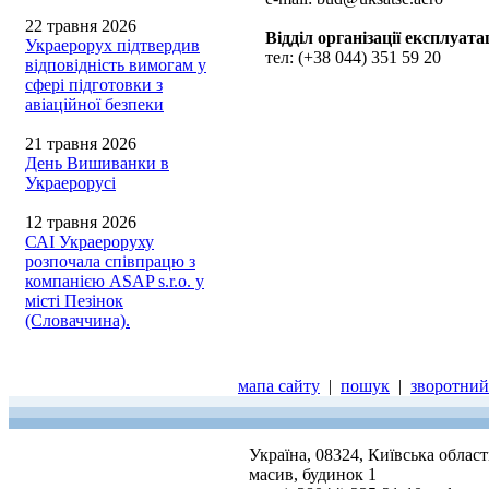
22 травня 2026
Відділ організації експлуата
Украерорух підтвердив
тел: (+38 044) 351 59 20
відповідність вимогам у
сфері підготовки з
авіаційної безпеки
21 травня 2026
День Вишиванки в
Украерорусі
12 травня 2026
САІ Украероруху
розпочала співпрацю з
компанією ASAP s.r.o. у
місті Пезінок
(Словаччина).
мапа сайту
|
пошук
|
зворотний 
Україна, 08324, Київська облас
масив, будинок 1