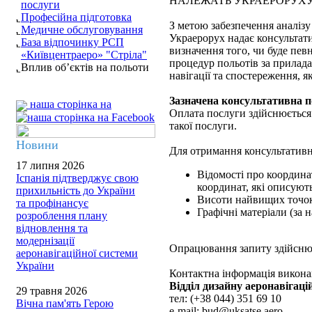
НАЛЕЖАТЬ УКРАЕРОРУХ
послуги
Професійна підготовка
З метою забезпечення аналізу 
Медичне обслуговування
Украерорух надає консультати
База відпочинку РСП
визначення того, чи буде пе
«Київцентраеро» "Стріла"
процедур польотів за прилада
Вплив об’єктів на польоти
навігації та спостереження, я
Зазначена консультативна по
наша сторінка на
Оплата послуги здійснюється 
такої послуги.
Новини
Для отримання консультативно
17 липня 2026
Відомості про координа
Іспанія підтверджує свою
координат, які описуют
прихильність до України
Висоти найвищих точок 
та профінансує
Графічні матеріали (за н
розроблення плану
відновлення та
модернізації
Опрацювання запиту здійснює
аеронавігаційної системи
України
Контактна інформація виконав
Відділ дизайну аеронавігаці
29 травня 2026
тел: (+38 044) 351 69 10
Вічна пам'ять Герою
e-mail: bud@uksatse.aero