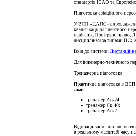
стандартів ICAO та Європейс
Підготовка авіаційного пе
У ВСП «ЦАПС» впроваджено с
кваліфікації для льотного пе
навігація, Повітряне право, 
дисциплінам за типами ПС: Іл
Вхід до системи:
Дистанційне
Для інженерно-технічного пе
Тренажерна підготовка
Практична підготовка в ВСП
саме:
тренажер Ан-24;
тренажер Як-40;
тренажер Ан-2.
Відпрацювання дій членів ек
в реальному масштабі часу на