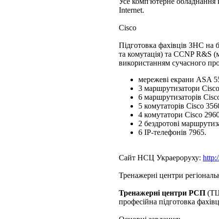
Усе комп'ютерне обладнання 
Internet.
Cisco
Підготовка фахівців ЗНС на 
та комутація) та CCNP R&S (м
використанням сучасного прог
мережеві екрани ASA 5
3 маршрутизатори Cisco
6 маршрутизаторів Cisco
5 комутаторів Cisco 356
4 комутатори Cisco 2960
2 бездротові маршрути
6 ІР-телефонів 7965.
Сайт НСЦ Украероруху:
http:
Тренажерні центри регіональ
Тренажерні центри РСП
(ТЦ
професійна підготовка фахівц