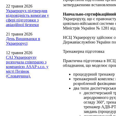
затвердженими встановленим
22 травня 2026
Украерорух підтвердив
Навчально-сертифікаційний
відповідність вимогам у
Украероруху, що є правонаст
сфері підготовки з
цивільно-військової системи 
авіаційної безпеки
Міністрів України № 1281 від
21 травня 2026
НСЦ Украероруху здійснює се
День Вишиванки в
Державіаслужбою України п
Украерорусі
Тренажерна підготовка
12 травня 2026
САІ Украероруху
Практична підготовка в НСЦ 
розпочала співпрацю з
обладнання, що моделює проце
компанією ASAP s.r.o. у
місті Пезінок
процедурний тренажер «R
(Словаччина).
тренажерний комплекс 
розроблений фахівцям
два типи диспетчерськи
диспетчерський т
аеродромного рух
огляду 360°, трен
тренажер АДВ-РТТ
завдань (процедур