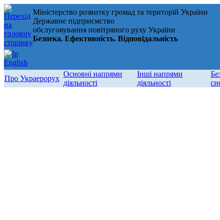
Міністерство розвитку громад та територій України
Державне підприємство
обслуговування повітряного руху України
Безпека. Ефективність. Відповідальність
Основні напрями
Інші напрями
Бе
Про Украерорух
діяльності
діяльності
си