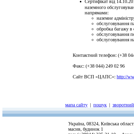
Сертифікат від 14.10.2
наземного обслуговуван
напрямами:
наземне адміністр
обслуговування п
обробка багажу в с
обслуговування по
обслуговування на
Контактний телефон: (+38 044
Факс: (+38 044) 249 02 96
Сайт ВСП «ЦАПС»:
http://w
мапа сайту
|
пошук
|
зворотний 
Україна, 08324, Київська облас
масив, будинок 1