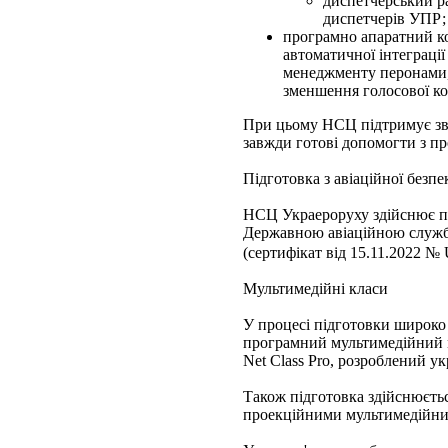
диспетчерський р
диспетчерів УПР;
програмно апаратний ко
автоматичної інтеграції
менеджменту перонами, 
зменшення голосової к
При цьому НСЦ підтримує зв'
завжди готові допомогти з пр
Підготовка з авіаційної безпе
НСЦ Украероруху здійснює під
Державною авіаційною служ
(сертифікат від 15.11.2022 
Мультимедійні класи
У процесі підготовки широко
програмний мультимедійний 
Net Class Pro, розроблений у
Також підготовка здійснюєтьс
проекційними мультимедійни