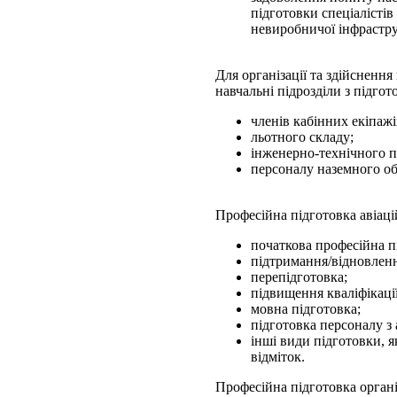
підготовки спеціалістів 
невиробничої інфрастр
Для організації та здійснен
навчальні підрозділи з підгот
членів кабінних екіпажі
льотного складу;
інженерно-технічного п
персоналу наземного о
Професійна підготовка авіац
початкова професійна п
підтримання/відновлення
перепідготовка;
підвищення кваліфікації
мовна підготовка;
підготовка персоналу з 
інші види підготовки, я
відміток.
Професійна підготовка органі