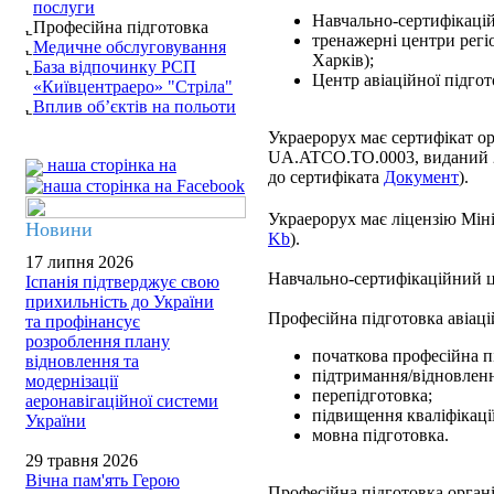
послуги
Навчально-сертифікацій
Професійна підготовка
тренажерні центри регіо
Медичне обслуговування
Харків);
База відпочинку РСП
Центр авіаційної підгот
«Київцентраеро» "Стріла"
Вплив об’єктів на польоти
Украерорух має сертифікат ор
UA.ATCO.TO.0003, виданий 
наша сторінка на
до сертифіката
Документ
).
Украерорух має ліцензію Міні
Новини
Kb
).
17 липня 2026
Навчально-сертифікаційний 
Іспанія підтверджує свою
прихильність до України
Професійна підготовка авіац
та профінансує
розроблення плану
початкова професійна п
відновлення та
підтримання/відновлення
модернізації
перепідготовка;
аеронавігаційної системи
підвищення кваліфікації
України
мовна підготовка.
29 травня 2026
Вічна пам'ять Герою
Професійна підготовка органі