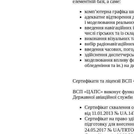
елементній базі, а саме:
комп’ютерна графіка ши
адекватне відтворення д
і моделювання реальни
введення навігаційних і
числі гірських та із ск
виконання візуальних т
вибір радіонавігаційни
введення часових, пого
здійснення диспетчерсь
моделювання впливу факт
обледеніння та ін.) на 
Сертифікати та ліцензії ВС
ВСП «ЦАПС» виконує функції 
Державної авіаційної служби
Сертифікат схвалення о
від 11.01.2013 № UA.147
Сертифікат на право зд
підготовку для внесенн
24.05.2017 № UA/TRTO-00