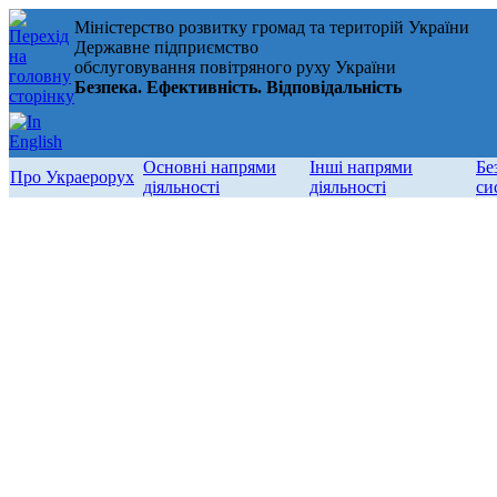
Міністерство розвитку громад та територій України
Державне підприємство
обслуговування повітряного руху України
Безпека. Ефективність. Відповідальність
Основні напрями
Інші напрями
Бе
Про Украерорух
діяльності
діяльності
си