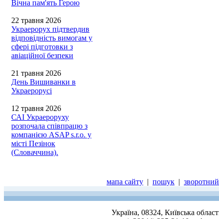
Вічна пам'ять Герою
22 травня 2026
Украерорух підтвердив
відповідність вимогам у
сфері підготовки з
авіаційної безпеки
21 травня 2026
День Вишиванки в
Украерорусі
12 травня 2026
САІ Украероруху
розпочала співпрацю з
компанією ASAP s.r.o. у
місті Пезінок
(Словаччина).
мапа сайту
|
пошук
|
зворотний 
Україна, 08324, Київська облас