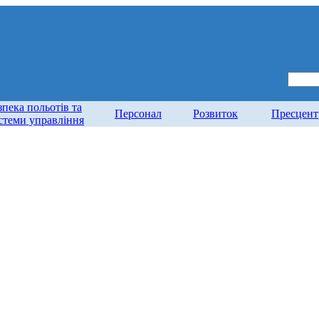
зпека польотів та
Персонал
Розвиток
Пресцент
стеми управління