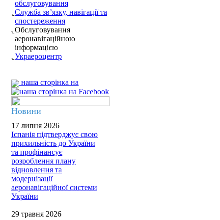
обслуговування
Служба зв’язку, навігації та
спостереження
Обслуговування
аеронавігаційною
інформацією
Украероцентр
наша сторінка на
Новини
17 липня 2026
Іспанія підтверджує свою
прихильність до України
та профінансує
розроблення плану
відновлення та
модернізації
аеронавігаційної системи
України
29 травня 2026