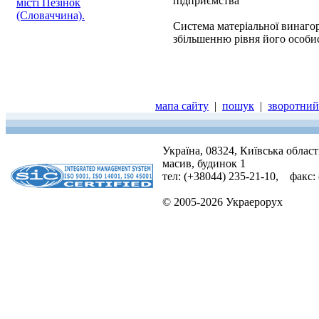
підприємства
місті Пезінок
(Словаччина).
Система матеріальної винагор
збільшенню рівня його особист
мапа сайту
|
пошук
|
зворотний 
Україна, 08324, Київська облас
масив, будинок 1
тел: (+38044) 235-21-10, факс:
© 2005-2026 Украерорух