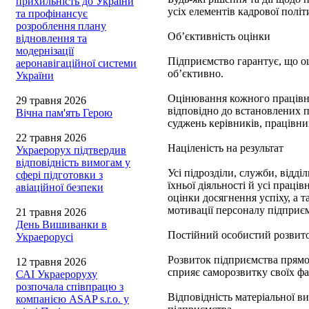
прихильність до України
усіх елементів кадрової політ
та профінансує
розроблення плану
Об’єктивність оцінки
відновлення та
модернізації
Підприємство гарантує, що о
аеронавігаційної системи
об’єктивно.
України
Оцінювання кожного працівни
29 травня 2026
відповідно до встановлених 
Вічна пам'ять Герою
суджень керівників, працівни
22 травня 2026
Націленість на результат
Украерорух підтвердив
відповідність вимогам у
Усі підрозділи, служби, відді
сфері підготовки з
їхньої діяльності й усі праці
авіаційної безпеки
оцінки досягнення успіху, а т
мотивації персоналу підприє
21 травня 2026
День Вишиванки в
Постійний особистий розвиток
Украерорусі
Розвиток підприємства прямо 
12 травня 2026
сприяє саморозвитку своїх фах
САІ Украероруху
розпочала співпрацю з
Відповідність матеріальної ви
компанією ASAP s.r.o. у