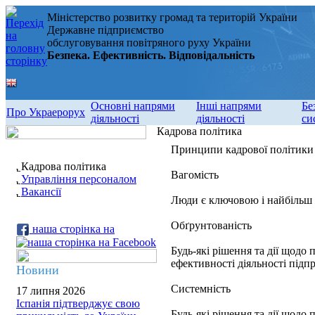
Міністерство розвитку громад та територій України
Державне підприємство
обслуговування повітряного руху України
Безпека. Ефективність. Відповідальність
Основні напрями
Інші напрями
Бе
Про Украерорух
діяльності
діяльності
си
Кадрова політика
Принципи кадрової політики
Кадрова політика
Вагомість
Управління персоналом
Вакансії
Люди є ключовою і найбільш
Обґрунтованість
наша сторінка на
Будь-які рішення та дії щодо
ефективності діяльності підп
Новини
Системність
17 липня 2026
Іспанія підтверджує свою
Будь-які рішення та дії щодо