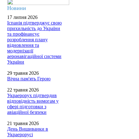
Новини
17 липня 2026
Іспанія підтверджує свою
прихильність до України
та профінансує
розроблення плану
відновлення та
модернізації
аеронавігаційної системи
України
29 травня 2026
Вічна пам'ять Герою
22 травня 2026
Украерорух підтвердив
відповідність вимогам у
сфері підготовки з
авіаційної безпеки
21 травня 2026
День Вишиванки в
Украерорусі