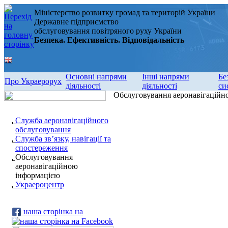
Міністерство розвитку громад та територій України
Державне підприємство
обслуговування повітряного руху України
Безпека. Ефективність. Відповідальність
Основні напрями
Інші напрями
Бе
Про Украерорух
діяльності
діяльності
си
Обслуговування аеронавігаційн
Служба аеронавігаційного
обслуговування
Служба зв’язку, навігації та
спостереження
Обслуговування
аеронавігаційною
інформацією
Украероцентр
наша сторінка на