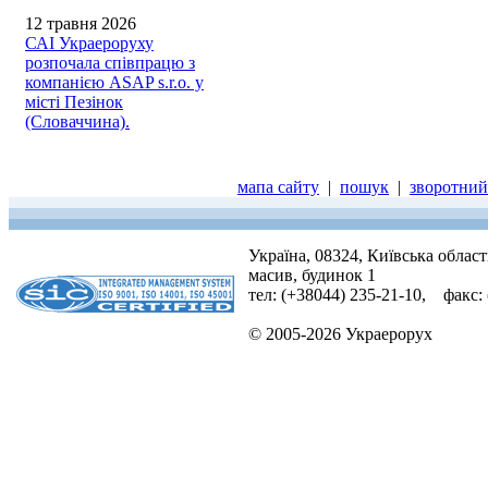
12 травня 2026
САІ Украероруху
розпочала співпрацю з
компанією ASAP s.r.o. у
місті Пезінок
(Словаччина).
мапа сайту
|
пошук
|
зворотний 
Україна, 08324, Київська облас
масив, будинок 1
тел: (+38044) 235-21-10, факс:
© 2005-2026 Украерорух