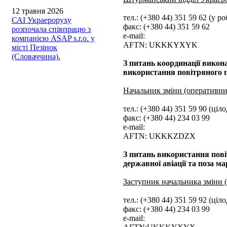
12 травня 2026
тел.: (+380 44) 351 59 62 (у ро
САІ Украероруху
факс: (+380 44) 351 59 62
розпочала співпрацю з
e-mail:
компанією ASAP s.r.o. у
AFTN: UKKKYXYK
місті Пезінок
(Словаччина).
З питань координації викон
використання повітряного 
Начальник зміни (оперативн
тел.: (+380 44) 351 59 90 (ціл
факс: (+380 44) 234 03 99
e-mail:
AFTN: UKKKZDZX
З питань використання пові
державної авіації та поза
Заступник начальника зміни 
тел.: (+380 44) 351 59 92 (ціл
факс: (+380 44) 234 03 99
e-mail: