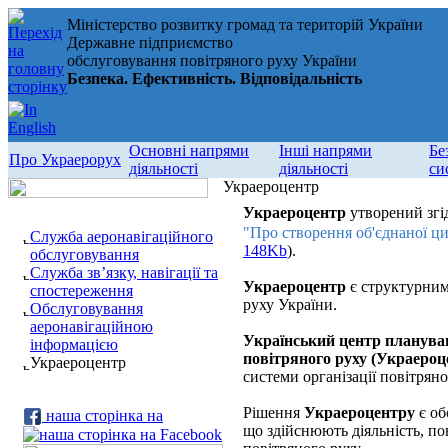
Міністерство розвитку громад та територій України
Державне підприємство
обслуговування повітряного руху України
Безпека. Ефективність. Відповідальність
Основні напрями
Інші напрями
Бе
Про Украерорух
діяльності
діяльності
си
Украероцентр
Украероцентр
утворений згі
"Про створення об'єднаної ци
Служба аеронавігаційного
148Kb
).
обслуговування
Служба зв’язку, навігації та
Украероцентр
є структурним
спостереження
руху України.
Обслуговування
аеронавігаційною
Український центр планува
інформацією
повітряного руху (Украероц
Украероцентр
системи організації повітряно
Рішення
Украероцентру
є об
наша сторінка на
що здійснюють діяльність, по