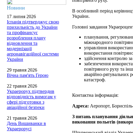
повітряного руху.
Новини
В особливий період керівни
України.
17 липня 2026
Іспанія підтверджує свою
Головні завдання Украероцен
прихильність до України
та профінансує
планування, регулюванн
розроблення плану
міжнародного повітряно
відновлення та
управління використанн
модернізації
використання повітряно
аеронавігаційної системи
здійснення контролю за
України
забезпечення використа
повітряного руху та ін
29 травня 2026
аварійно-рятувальних ро
Вічна пам'ять Герою
катастроф.
22 травня 2026
Украерорух підтвердив
Контактна інформація:
відповідність вимогам у
сфері підготовки з
Адреса:
Аеропорт, Бориспіль-
авіаційної безпеки
З питань планування діяльн
21 травня 2026
виконання польотів (викори
День Вишиванки в
Украерорусі
Штурманський відділ Украер