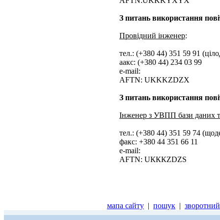
AFTN:UKKKYXYX
З питань використання пові
Провідний інженер
:
тел.: (+380 44) 351 59 91 (ціл
aакс: (+380 44) 234 03 99
e-mail:
AFTN: UKKKZDZX
З питань використання пові
Інженер з УВПП бази даних 
тел.: (+380 44) 351 59 74 (що
факс: +380 44 351 66 11
е-mail:
AFTN: UКККZDZS
мапа сайту
|
пошук
|
зворотний 