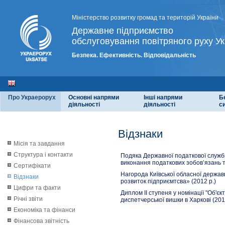
Міністерство розвитку громад та територій України
Державне підприємство
обслуговування повітряного руху Ук
Безпека. Ефективність. Відповідальність
Про Украерорух
Основні напрями
Інші напрями
Б
діяльності
діяльності
с
Відзнаки
Місія та завдання
Структура і контакти
Подяка Державної податкової служби 
виконання податкових зобов’язань 
Сертифікати
Нагорода Київської обласної державн
Відзнаки
розвиток підприємтсва» (2012 р.)
Цифри та факти
Диплом ІІ ступеня у номінації "Об'
Річні звіти
диспетчерської вишки в Харкові (201
Економіка та фінанси
Фінансова звітність