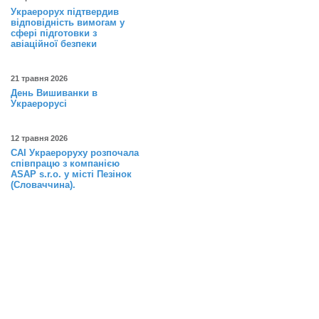
Украерорух підтвердив
відповідність вимогам у
сфері підготовки з
авіаційної безпеки
21 травня 2026
День Вишиванки в
Украерорусі
12 травня 2026
САІ Украероруху розпочала
співпрацю з компанією
ASAP s.r.o. у місті Пезінок
(Словаччина).