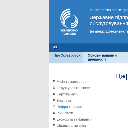
Міністерство розвитку 
Державне підп
обслуговування
Безпека. Ефективність
Про Украерорух
Основні напрями
діяльності
Циф
Місія та завдання
Структура і контакти
Сертифікати
Відзнаки
Цифри та факти
Річні звіти
Економіка та фінанси
Фінансова звітність