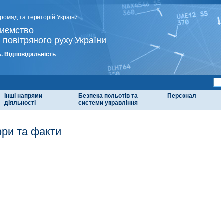
громад та територій України
риємство
 повітряного руху України
. Відповідальність
Інші напрями
Безпека польотів та
Персонал
діяльності
системи управління
ри та факти