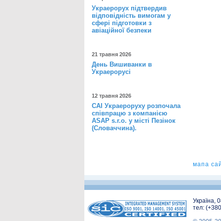
Украерорух підтвердив
відповідність вимогам у
сфері підготовки з
авіаційної безпеки
21 травня 2026
День Вишиванки в
Украерорусі
12 травня 2026
САІ Украероруху розпочала
співпрацю з компанією
ASAP s.r.o. у місті Пезінок
(Словаччина).
мапа са
Україна, 
тел: (+38