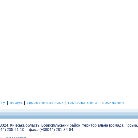
йту
|
пошук
|
зворотний зв'язок
|
гостьова книга
|
посилання
08324, Київська область, Бориспільський район, територіальна громада Гірська
044) 235-21-10, факс: (+38044) 281-84-84