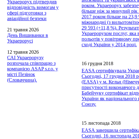
Украерорух підтвердив
роком. Украерорух забезпе
відповідність вимогам у
більше ніж за минулий рік 
сфері підготовки з
2017 роком більше на 23,9 
авіаційної безпеки
міжнародні (з вильотом/пос
29 593 (+11,8 %). Результ
21 травня 2026
Украерорухом послуг, яка 
День Вишиванки в
польотів у повітряному пр
Украерорусі
сході України у 2014 році.
12 травня 2026
САІ Украероруху
розпочала співпрацю з
16 грудня 2018
компанією ASAP s.r.o. у
EASA сертифікувала Укра
місті Пезінок
Сьогодні, 17 грудня 2018 р
(Словаччина).
(EASA) у м. Кельн (Німеч
присутності виконавчого 
Бабейчуку сертифікат відп
України як національного
Союзу.
15 листопада 2018
EASA завершила сертифікац
Сьогодні, 16 листопада 20