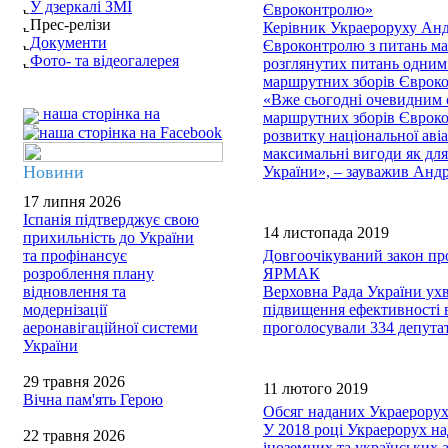
У дзеркалі ЗМІ
Євроконтролю»
Прес-релізи
Керівник Украероруху Андр
Документи
Євроконтролю з питань мар
Фото- та відеогалерея
розглянутих питань одним 
маршрутних зборів Єврок
«Вже сьогодні очевидним є
наша сторінка на
маршрутних зборів Єврокон
розвитку національної аві
максимальні вигоди як для
Новини
України», – зауважив Ан
17 липня 2026
Іспанія підтверджує свою
14 листопада 2019
прихильність до України
та профінансує
Довгоочікуваний закон пр
розроблення плану
ЯРМАК
відновлення та
Верховна Рада України ух
модернізації
підвищення ефективності в
аеронавігаційної системи
проголосували 334 депута
України
29 травня 2026
11 лютого 2019
Вічна пам'ять Герою
Обсяг наданих Украерорухо
У 2018 році Украерорух на
22 травня 2026
іноземних та українських 