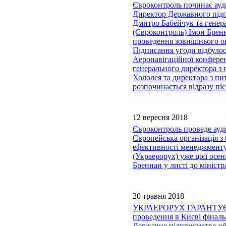
Євроконтроль починає ауд
Директор Державного підп
Дмитро Бабейчук та генера
(Євроконтроль) Імон Брен
проведення зовнішнього о
Підписання угоди відбулос
Аеронавігаційної конферен
генерального директора з 
Хололея та директора з пи
розпочинається відразу пі
12 вересня 2018
Євроконтроль проведе ауди
Європейська організація з
ефективності менеджменту
(Украерорух) уже цієї осе
Бреннан у листі до мініст
20 травня 2018
УКРАЕРОРУХ ГАРАНТУЄ
проведення в Києві фінал
Державне підприємство об