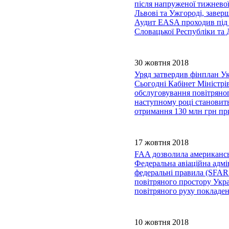
після напруженої тижневої
Львові та Ужгороді, завер
Аудит EASA проходив під 
Словацької Республіки та 
30 жовтня 2018
Уряд затвердив фінплан Ук
Сьогодні Кабінет Міністр
обслуговування повітряног
наступному році становить
отримання 130 млн грн пр
17 жовтня 2018
FAA дозволила американсь
Федеральна авіаційна адм
федеральні правила (SFAR1
повітряного простору Укра
повітряного руху покладен
10 жовтня 2018