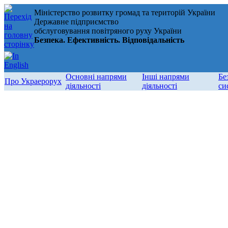
Міністерство розвитку громад та територій України
Державне підприємство
обслуговування повітряного руху України
Безпека. Ефективність. Відповідальність
Основні напрями
Інші напрями
Бе
Про Украерорух
діяльності
діяльності
си