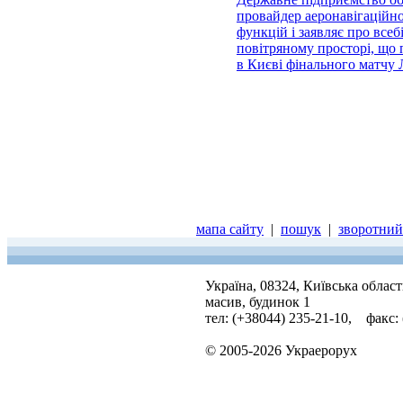
провайдер аеронавігаційно
функцій і заявляє про всеб
повітряному просторі, що 
в Києві фінального матчу
мапа сайту
|
пошук
|
зворотний 
Україна, 08324, Київська облас
масив, будинок 1
тел: (+38044) 235-21-10, факс:
© 2005-2026 Украерорух