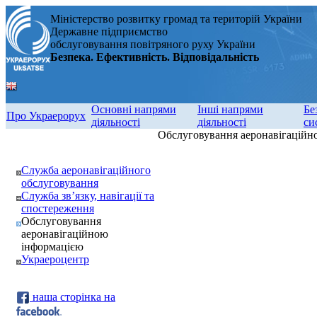
Міністерство розвитку громад та територій України
Державне підприємство
обслуговування повітряного руху України
Безпека. Ефективність. Відповідальність
Основні напрями
Інші напрями
Бе
Про Украерорух
діяльності
діяльності
си
Обслуговування аеронавігаційн
Служба аеронавігаційного
обслуговування
Служба зв’язку, навігації та
спостереження
Обслуговування
аеронавігаційною
інформацією
Украероцентр
наша сторінка на