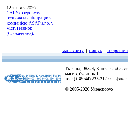
12 травня 2026
САІ Украероруху
розпочала співпрацю з
компанією ASAP s.r.o. у
місті Пезінок
(Словаччина).
мапа сайту
|
пошук
|
зворотний 
Україна, 08324, Київська облас
масив, будинок 1
тел: (+38044) 235-21-10, факс:
© 2005-2026 Украерорух