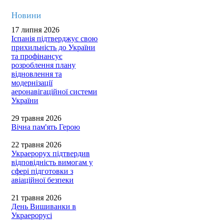
Новини
17 липня 2026
Іспанія підтверджує свою
прихильність до України
та профінансує
розроблення плану
відновлення та
модернізації
аеронавігаційної системи
України
29 травня 2026
Вічна пам'ять Герою
22 травня 2026
Украерорух підтвердив
відповідність вимогам у
сфері підготовки з
авіаційної безпеки
21 травня 2026
День Вишиванки в
Украерорусі