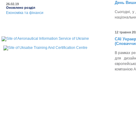
День Виши
26.02.19
Оновлено розділ
Сьогодні, 
Економіка та фінанси
національни
12 травня 20
САІ Украер
(Словаччин
В рамках ре
для дизайн
європейсько
компанією AS