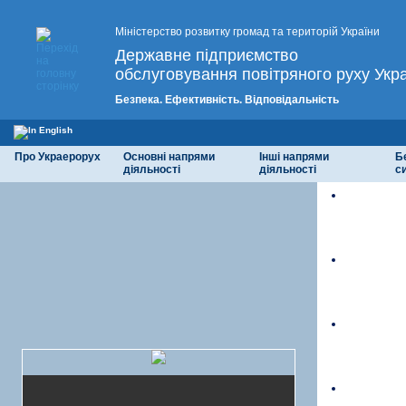
Міністерство розвитку громад та територій України
Державне підприємство
обслуговування повітряного руху Укр
Безпека. Ефективність. Відповідальність
Про Украерорух
Основні напрями
Інші напрями
Б
діяльності
діяльності
с