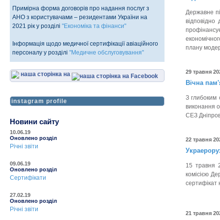
Примірна форма договорів про надання послуг з
Державне пі
АНО з користувачами – резидентами України на
відповідно 
2021 рік у розділі
"Економіка та фінанси"
профінансу
економічног
Інформація щодо медичної сертифікації авіаційного
плану модерн
персоналу у розділі
"Медичне обслуговування"
29 травня 20
наша сторінка на
Вічна пам
З глибоким 
instagram profile
виконання о
СЕЗ Дніпро
Новини сайту
10.06.19
Оновлено розділ
22 травня 20
Річні звіти
Украерорух
09.06.19
15 травня 
Оновлено розділ
комісією Де
Сертифікати
сертифікат 
27.02.19
Оновлено розділ
Річні звіти
21 травня 20