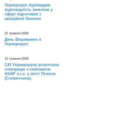
Украерорух підтвердив
відповідність вимогам у
сфері підготовки з
авіаційної безпеки
21 травня 2026
День Вишиванки в
Украерорусі
12 травня 2026
САІ Украероруху розпочала
співпрацю з компанією
ASAP s.r.o. у місті Пезінок
(Словаччина).