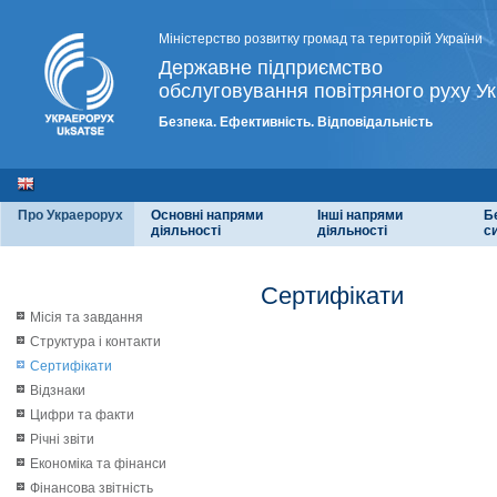
Міністерство розвитку громад та територій України
Державне підприємство
обслуговування повітряного руху Ук
Безпека. Ефективність. Відповідальність
Про Украерорух
Основні напрями
Інші напрями
Б
діяльності
діяльності
с
Сертифікати
Місія та завдання
Структура і контакти
Сертифікати
Відзнаки
Цифри та факти
Річні звіти
Економіка та фінанси
Фінансова звітність