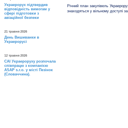
Украерорух підтвердив
Річний план закупівель Украерору
відповідність вимогам у
знаходяться у вільному доступі 
сфері підготовки з
авіаційної безпеки
21 травня 2026
День Вишиванки в
Украерорусі
12 травня 2026
САІ Украероруху розпочала
співпрацю з компанією
ASAP s.r.o. у місті Пезінок
(Словаччина).