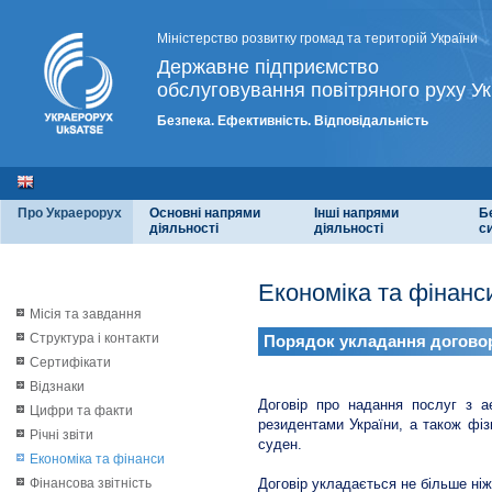
Міністерство розвитку громад та територій України
Державне підприємство
обслуговування повітряного руху Ук
Безпека. Ефективність. Відповідальність
Про Украерорух
Основні напрями
Інші напрями
Б
діяльності
діяльності
с
Економіка та фінанс
Місія та завдання
Структура і контакти
Порядок укладання договор
Сертифікати
Відзнаки
Договір про надання послуг з а
Цифри та факти
резидентами України, а також фі
Річні звіти
суден.
Економіка та фінанси
Фінансова звітність
Договір укладається не більше ніж 