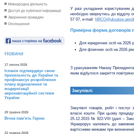
Міжнародна діяльність
У разі укладання користувачем 
Доступ до публічної інформації
необхідно звернутись до відділу о
Звернення громадян
57 07, е-mail:
NRCO@uksatse.aero
)
Оголошення
Примірна форма договорів п
наша сторінка на
Для юридичних осіб на 2026 р
Для фізичних осіб на 2026 рік
Новини
17 липня 2026
З урахуванням Наказу Президента У
Іспанія підтверджує свою
яким відбулося закриття повітряно
прихильність до України та
профінансує розроблення
плану відновлення та
модернізації
Закупівлі
аеронавігаційної системи
України
Закупівлі товарів, робіт і послу
29 травня 2026
власні кошти. При цьому процедур
Вічна пам'ять Герою
25.12.2015 № 922-VIII (далі – Зак
Украерорух належить до замовник
вартісними межами при визначенні
22 травня 2026