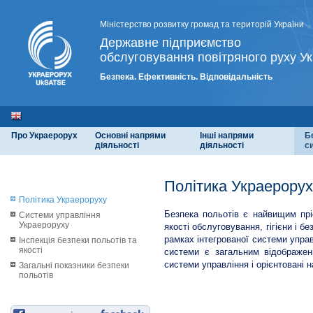
Міністерство розвитку громад та територій України
Державне підприємство
обслуговування повітряного руху Ук
Безпека. Ефективність. Відповідальність
Про Украерорух
Основні напрями
Інші напрями
Б
діяльності
діяльності
с
Політика Украерорух
Політика Украероруху
Безпека польотів є найвищим прі
Системи управління
Украероруху
якості обслуговування, гігієни і б
рамках інтегрованої системи управ
Інспекція безпеки польотів та
якості
системи є загальним відображен
системи управління і орієнтовані 
Загальні показники безпеки
польотів