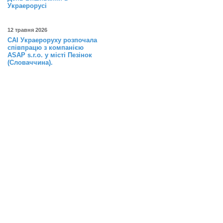
Украерорусі
12 травня 2026
САІ Украероруху розпочала
співпрацю з компанією
ASAP s.r.o. у місті Пезінок
(Словаччина).