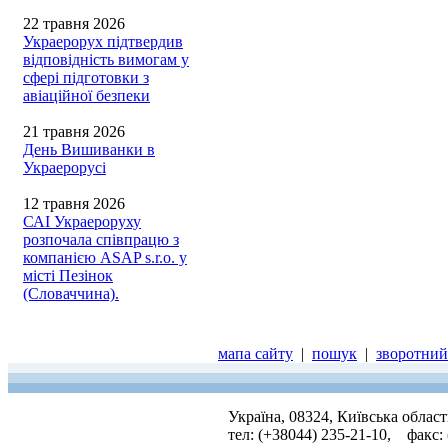
22 травня 2026
Украерорух підтвердив
відповідність вимогам у
сфері підготовки з
авіаційної безпеки
21 травня 2026
День Вишиванки в
Украерорусі
12 травня 2026
САІ Украероруху
розпочала співпрацю з
компанією ASAP s.r.o. у
місті Пезінок
(Словаччина).
мапа сайту
|
пошук
|
зворотний 
Україна, 08324, Київська облас
тел: (+38044) 235-21-10, факс: