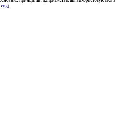
 основних принципів підприємства, які використовуються в
, eng
).