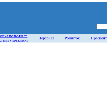
зпека польотів та
Персонал
Розвиток
Пресцент
стеми управління