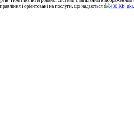
ртів. Політика інтегрованої системи є загальним відображенням
правління і орієнтовані на послуги, що надаються (
480 Kb, ukr