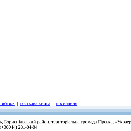
зв'язок
|
гостьова книга
|
посилання
ть, Бориспільський район, територіальна громада Гірська, «Украе
 (+38044) 281-84-84