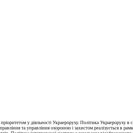
пріоритетом у діяльності Украероруху. Політика Украероруху в сфе
управління та управління охороною і захистом реалізується в рам