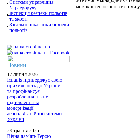
до вимог міжнародних станда
Системи управління
межах інтегрованої системи у
Украероруху
Інспекція безпеки польотів
та якості
Загальні показники безпеки
польотів
наша сторінка на
Новини
17 липня 2026
Іспанія підтверджує свою
прихильність до України
та профінансує
розроблення плану
відновлення та
модернізації
аеронавігаційної системи
України
29 травня 2026
Вічна пам'ять Герою