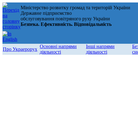
Міністерство розвитку громад та територій України
Державне підприємство
обслуговування повітряного руху України
Безпека. Ефективність. Відповідальність
Основні напрями
Інші напрями
Бе
Про Украерорух
діяльності
діяльності
си