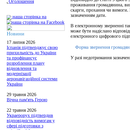
Оголошення
проживання громадянина, вик
скарги, прохання чи вимоги.
зазначенням дати.
наша сторінка на
В електронному зверненні так
може бути надіслано відповідь
Новини
електронного цифрового підп
17 липня 2026
Форма звернення громадя
Іспанія підтверджує свою
прихильність до України
У разі недотримання зазначен
та профінансує
розроблення плану
відновлення та
модернізації
аеронавігаційної системи
України
29 травня 2026
Вічна пам'ять Герою
22 травня 2026
Украерорух підтвердив
відповідність вимогам у
сфері підготовки з