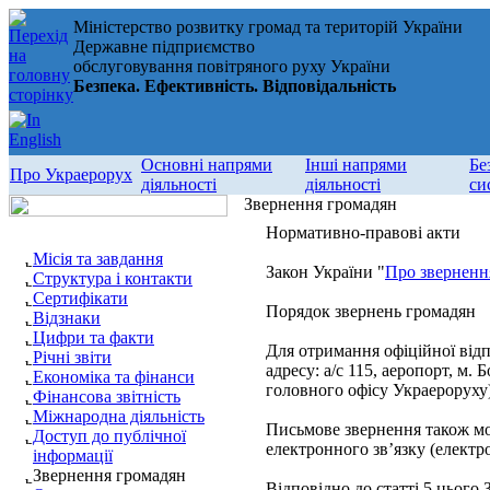
Міністерство розвитку громад та територій України
Державне підприємство
обслуговування повітряного руху України
Безпека. Ефективність. Відповідальність
Основні напрями
Інші напрями
Бе
Про Украерорух
діяльності
діяльності
си
Звернення громадян
Нормативно-правові акти
Місія та завдання
Закон України "
Про зверненн
Структура і контакти
Сертифікати
Порядок звернень громадян
Відзнаки
Цифри та факти
Для отримання офіційної відп
Річні звіти
адресу: а/с 115, аеропорт, м. 
Економіка та фінанси
головного офісу Украероруху)
Фінансова звітність
Міжнародна діяльність
Письмове звернення також мож
Доступ до публічної
електронного зв’язку (електр
інформації
Звернення громадян
Відповідно до статті 5 цього З