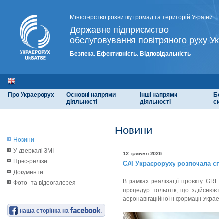
Міністерство розвитку громад та територій України
Державне підприємство
обслуговування повітряного руху Ук
Безпека. Ефективність. Відповідальність
Про Украерорух
Основні напрями
Інші напрями
Б
діяльності
діяльності
с
Новини
Новини
У дзеркалі ЗМІ
12 травня 2026
Прес-релізи
САІ Украероруху розпочала сп
Документи
В рамках реалізації проєкту GR
Фото- та відеогалерея
процедур польотів, що здійснює
аеронавігаційної інформації Украе
наша сторінка на