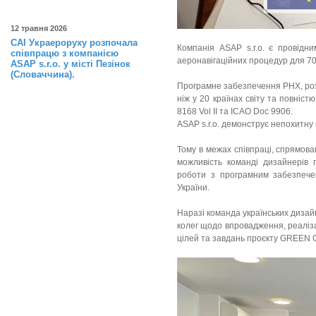
12 травня 2026
САІ Украероруху розпочала
Компанія ASAP s.r.o. є провідни
співпрацю з компанією
аеронавігаційних процедур для 70+
ASAP s.r.o. у місті Пезінок
(Словаччина).
Програмне забезпечення PHX, розр
ніж у 20 країнах світу та повніс
8168 Vol II та ICAO Doc 9906.
ASAP s.r.o. демонструє непохитну п
Тому в межах співпраці, спрямова
можливість команді дизайнерів
роботи з програмним забезпече
України.
Наразі команда українських дизай
колег щодо впровадження, реаліза
цілей та завдань проєкту GREEN 