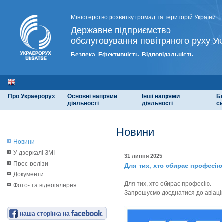
Міністерство розвитку громад та територій України
Державне підприємство
обслуговування повітряного руху Ук
Безпека. Ефективність. Відповідальність
Про Украерорух
Основні напрями
Інші напрями
Б
діяльності
діяльності
с
Новини
Новини
У дзеркалі ЗМІ
31 липня 2025
Прес-релізи
Для тих, хто обирає професію
Документи
Для тих, хто обирає професію.
Фото- та відеогалерея
Запрошуємо доєднатися до авіацій
наша сторінка на