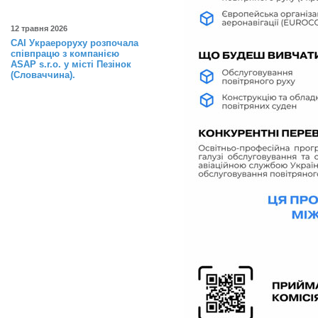
12 травня 2026
САІ Украероруху розпочала
співпрацю з компанією
ASAP s.r.o. у місті Пезінок
(Словаччина).