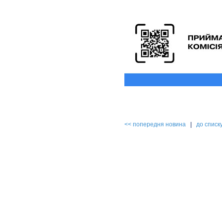
<< попередня новина
|
до списк