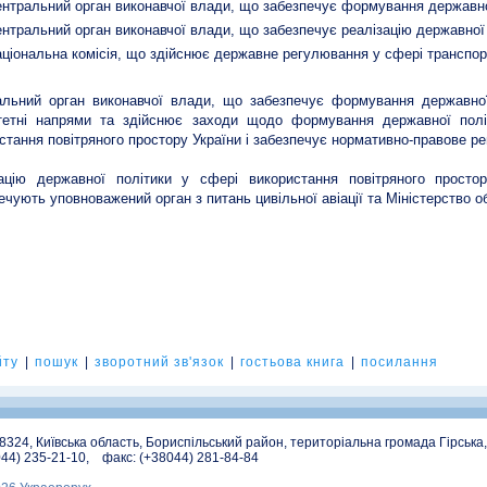
ентральний орган виконавчої влади, що забезпечує формування державної
ентральний орган виконавчої влади, що забезпечує реалізацію державної по
аціональна комісія, що здійснює державне регулювання у сфері транспор
льний орган виконавчої влади, що забезпечує формування державної
тетні напрями та здійснює заходи щодо формування державної політ
стання повітряного простору України і забезпечує нормативно-правове р
ацію державної політики у сфері використання повітряного простор
ечують уповноважений орган з питань цивільної авіації та Міністерство о
йту
|
пошук
|
зворотний зв'язок
|
гостьова книга
|
посилання
08324, Київська область, Бориспільський район, територіальна громада Гірська
044) 235-21-10, факс: (+38044) 281-84-84