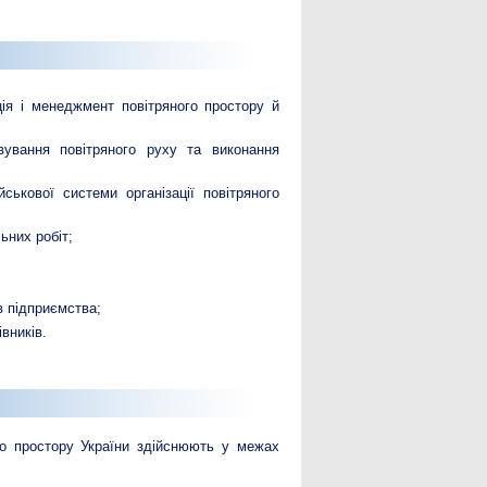
ація і менеджмент повітряного простору й
овування повітряного руху та виконання
йськової системи організації повітряного
ьних робіт;
в підприємства;
вників.
го простору України здійснюють у межах