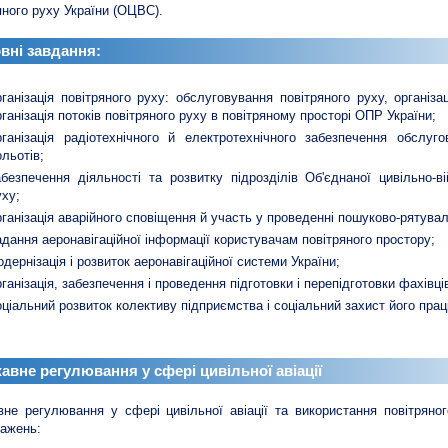
яного руху України (ОЦВС).
вні завдання:
рганізація повітряного руху: обслуговування повітряного руху, організ
рганізація потоків повітряного руху в повітряному просторі ОПР України;
рганізація радіотехнічного й електротехнічного забезпечення обслуг
ольотів;
абезпечення діяльності та розвитку підрозділів Об'єднаної цивільно-ві
уху;
рганізація аварійного сповіщення й участь у проведенні пошуково-рятувал
адання аеронавігаційної інформації користувачам повітряного простору;
одернізація і розвиток аеронавігаційної системи України;
рганізація, забезпечення і проведення підготовки і перепідготовки фахівці
оціальний розвиток колективу підприємства і соціальний захист його праці
авне регулювання у сфері цивільної авіації
не регулювання у сфері цивільної авіації та використання повітряно
ажень: