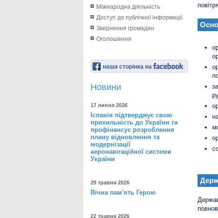
повітр
Міжнародна діяльність
Доступ до публічної інформації
Осно
Звернення громадян
Оголошення
о
о
наша сторінка на
о
п
Новини
з
р
17 липня 2026
о
Іспанія підтверджує свою
н
прихильність до України та
м
профінансує розроблення
плану відновлення та
о
модернізації
с
аеронавігаційної системи
України
Держ
29 травня 2026
Вічна пам'ять Герою
Держав
повнов
22 травня 2026