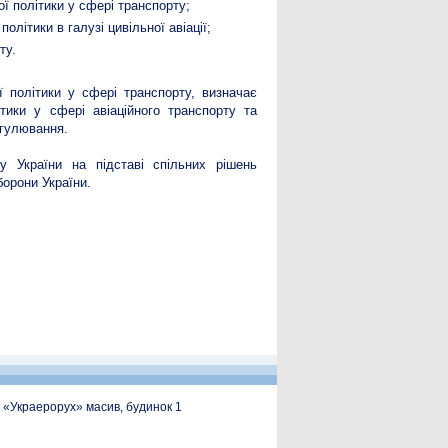
 політики у сфері транспорту;
літики в галузі цивільної авіації;
ту.
 політики у сфері транспорту, визначає
ики у сфері авіаційного транспорту та
егулювання.
у України на підставі спільних рішень
борони України.
, «Украерорух» масив, будинок 1