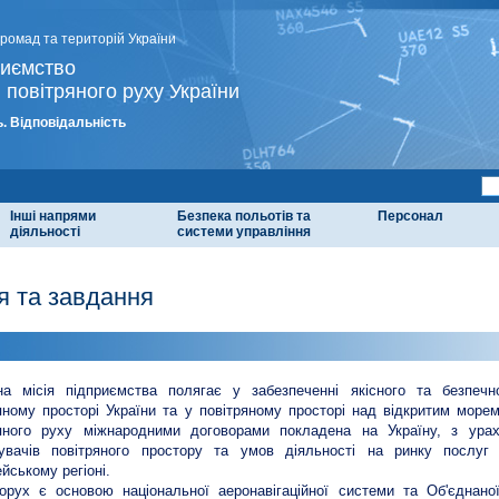
громад та територій України
риємство
 повітряного руху України
. Відповідальність
Інші напрями
Безпека польотів та
Персонал
діяльності
системи управління
ія та завдання
я
а місія підприємства полягає у забезпеченні якісного та безпечно
яному просторі України та у повітряному просторі над відкритим морем
ряного руху міжнародними договорами покладена на Україну, з ура
тувачів повітряного простору та умов діяльності на ринку послуг 
йському регіоні.
орух є основою національної аеронавігаційної системи та Об'єднаної 