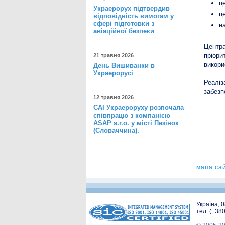
ц
Украерорух підтвердив
ц
відповідність вимогам у
сфері підготовки з
н
авіаційної безпеки
Центра
пріори
21 травня 2026
викори
День Вишиванки в
Украерорусі
Реаліз
забезп
12 травня 2026
САІ Украероруху розпочала
співпрацю з компанією
ASAP s.r.o. у місті Пезінок
(Словаччина).
мапа са
Україна, 
тел: (+38