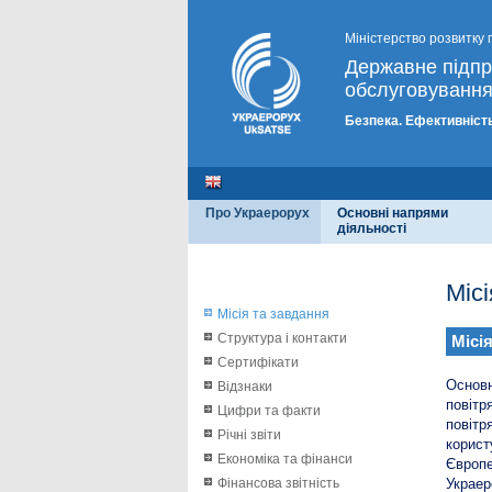
Міністерство розвитку 
Державне підп
обслуговування
Безпека. Ефективність
Про Украерорух
Основні напрями
діяльності
Міс
Місія та завдання
Структура і контакти
Місі
Сертифікати
Основн
Відзнаки
повітр
Цифри та факти
повіт
Річні звіти
корис
Економіка та фінанси
Європе
Фінансова звітність
Украер