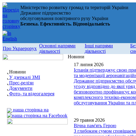
Міністерство розвитку громад та територій України
Державне підприємство
обслуговування повітряного руху України
Безпека. Ефективність. Відповідальність
Основні напрями
Інші напрями
Бе
Про Украерорух
діяльності
діяльності
си
Новини
17 липня 2026
Іспанія підтверджує свою пр
Новини
та модернізації аеронавігаці
У дзеркалі ЗМІ
Державне підприємство обслу
Прес-релізи
угоду відповідно до якої уряд 
Документи
безповоротно профінансує ко
Фото- та відеогалерея
комплексного техніко-економ
обслуговування України та пл
наша сторінка на
29 травня 2026
Вічна пам'ять Герою
З глибоким сумом сповіщаємо,