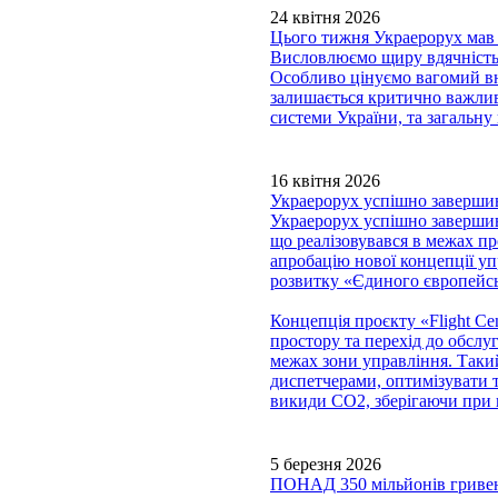
24 квітня 2026
Цього тижня Украерорух мав 
Висловлюємо щиру вдячність 
Особливо цінуємо вагомий в
залишається критично важлив
системи України, та загальну
16 квітня 2026
Украерорух успішно завершив 
Украерорух успішно завершив 
що реалізовувався в межах 
апробацію нової концепції уп
розвитку «Єдиного європейсь
Концепція проєкту «Flight Cen
простору та перехід до обслу
межах зони управління. Таки
диспетчерами, оптимізувати т
викиди CO2, зберігаючи при 
5 березня 2026
ПОНАД 350 мільйонів гри