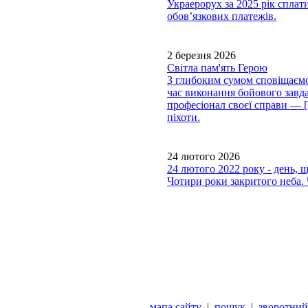
Украерорух за 2025 рік сплати
обов’язкових платежів.
2 березня 2026
Світла пам'ять Герою
З глибоким сумом сповіщаємо,
час виконання бойового завда
професіонал своєї справи —
піхоти.
24 лютого 2026
24 лютого 2022 року - день, 
Чотири роки закритого неба. 
мапа сайту
|
пошук
|
зворотний 