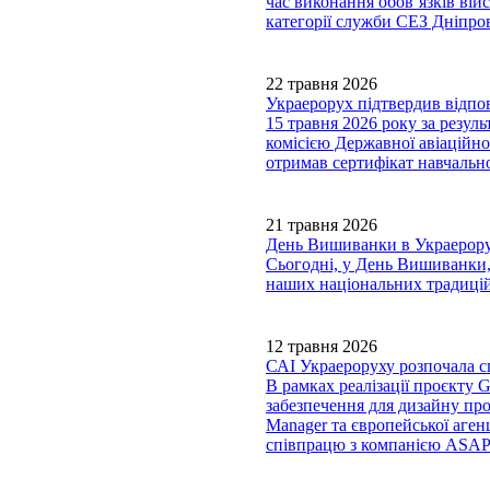
час виконання обов’язків вій
категорії служби СЕЗ Дніп
22 травня 2026
Украерорух підтвердив відпов
15 травня 2026 року за резул
комісією Державної авіаційно
отримав сертифікат навчально
21 травня 2026
День Вишиванки в Украерору
Сьогодні, у День Вишиванки,
наших національних традицій
12 травня 2026
САІ Украероруху розпочала сп
В рамках реалізації проєкту
забезпечення для дизайну пр
Manager та європейської аген
співпрацю з компанією ASAP s.