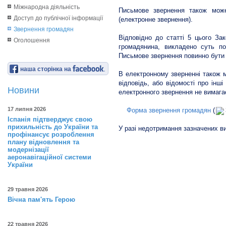
Міжнародна діяльність
Письмове звернення також може 
Доступ до публічної інформації
(електронне звернення).
Звернення громадян
Відповідно до статті 5 цього Зак
Оголошення
громадянина, викладено суть по
Письмове звернення повинно бути 
наша сторінка на
В електронному зверненні також 
відповідь, або відомості про інш
Новини
електронного звернення не вимага
17 липня 2026
Форма звернення громадян
(
Іспанія підтверджує свою
прихильність до України та
У разі недотримання зазначених в
профінансує розроблення
плану відновлення та
модернізації
аеронавігаційної системи
України
29 травня 2026
Вічна пам'ять Герою
22 травня 2026