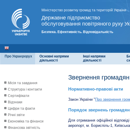
Міністерство розвитку громад та територій України
Державне підприємство
обслуговування повітряного руху Ук
Безпека. Ефективність. Відповідальність
Про Украерорух
Основні напрями
Інші напрями
Б
діяльності
діяльності
с
Звернення громадян
Місія та завдання
Нормативно-правові акти
Структура і контакти
Сертифікати
Закон України "
Про звернення гро
Відзнаки
Цифри та факти
Порядок звернень громадян
Річні звіти
Для отримання офіційної відповід
Економіка та фінанси
аеропорт, м. Бориспіль-1, Київська
Фінансова звітність