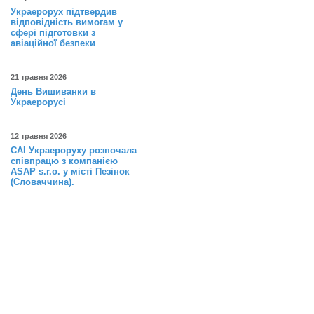
Украерорух підтвердив
відповідність вимогам у
сфері підготовки з
авіаційної безпеки
21 травня 2026
День Вишиванки в
Украерорусі
12 травня 2026
САІ Украероруху розпочала
співпрацю з компанією
ASAP s.r.o. у місті Пезінок
(Словаччина).