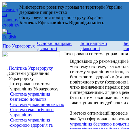
Міністерство розвитку громад та територій України
Державне підприємство
обслуговування повітряного руху України
Безпека. Ефективність. Відповідальність
Основні напрями
Інші напрями
Бе
Про Украерорух
діяльності
діяльності
си
Інтегрована система управління
Відповідно до рекомендацій 
«систему систем», яка охоплю
Політика Украероруху
систему управління якістю, 
Системи управління
безпекою та здоров’ям (охоро
Украероруху
повітряного руху (охороною і
Інтегрована система
чітко визначений перелік про
управління Украероруху
підтвердженими. Згідно з ре
Система управління
бути оптимізованими шляхом ї
безпекою польотів
також уникнення дублюючих 
Система управління якістю
Система екологічного
З метою оптимізації процесів
управління
яка була сформована на основ
Система управління
управління безпекою польоті
охороною здоров’я та