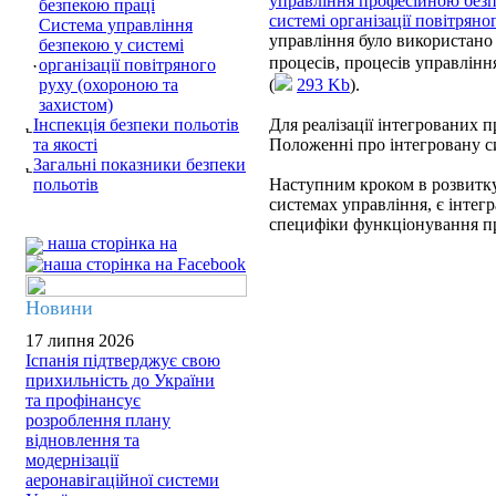
управління професійною безп
безпекою праці
системі організації повітряно
Система управління
управління було використано 
безпекою у системі
процесів, процесів управлінн
організації повітряного
руху (охороною та
(
293 Kb
).
захистом)
Інспекція безпеки польотів
Для реалізації інтегрованих п
та якості
Положенні про інтегровану с
Загальні показники безпеки
польотів
Наступним кроком в розвитку
системах управління, є інтегр
специфіки функціонування пр
наша сторінка на
Новини
17 липня 2026
Іспанія підтверджує свою
прихильність до України
та профінансує
розроблення плану
відновлення та
модернізації
аеронавігаційної системи