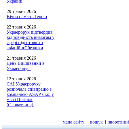
України
29 травня 2026
Вічна пам'ять Герою
22 травня 2026
Украерорух підтвердив
відповідність вимогам у
сфері підготовки з
авіаційної безпеки
21 травня 2026
День Вишиванки в
Украерорусі
12 травня 2026
САІ Украероруху
розпочала співпрацю з
компанією ASAP s.r.o. у
місті Пезінок
(Словаччина).
мапа сайту
|
пошук
|
зворотний 