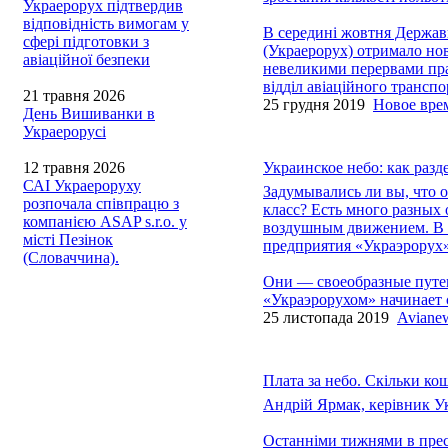
Украерорух підтвердив
відповідність вимогам у
В середині жовтня Держав
сфері підготовки з
(Украерорух) отримало нов
авіаційної безпеки
невеликими перервами прац
відділ авіаційного трансп
21 травня 2026
25 грудня 2019
Новое вре
День Вишиванки в
Украерорусі
12 травня 2026
Украинское небо: как разд
САІ Украероруху
Задумывались ли вы, что об
розпочала співпрацю з
класс? Есть много разных 
компанією ASAP s.r.o. у
воздушным движением. В 
місті Пезінок
предприятия «Украэрорух»
(Словаччина).
Они — своеобразные путев
«Украэрорухом» начинает 
25 листопада 2019
Aviane
Плата за небо. Скільки ко
Андрій Ярмак, керівник У
Останніми тижнями в пресі