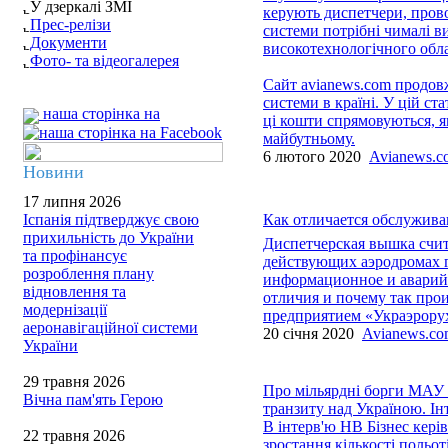
У дзеркалі ЗМІ
керують диспетчери, прово
Прес-релізи
системи потрібні чималі в
Документи
високотехнологічного обла
Фото- та відеогалерея
Сайт avianews.com продовж
системи в країні. У цій ста
наша сторінка на
ці кошти спрямовуються, як
майбутньому.
6 лютого 2020
Avianews.c
Новини
17 липня 2026
Іспанія підтверджує свою
Как отличается обслужива
прихильність до України
Диспетчерская вышка счит
та профінансує
действующих аэродромах г
розроблення плану
информационное и аварийн
відновлення та
отличия и почему так про
модернізації
предприятием «Украэрорух
аеронавігаційної системи
20 січня 2020
Avianews.c
України
29 травня 2026
Про мільярдні борги МАУ і
Вічна пам'ять Герою
транзиту над Україною. Ін
В інтерв'ю НВ Бізнес кері
22 травня 2026
зростання кількості польот