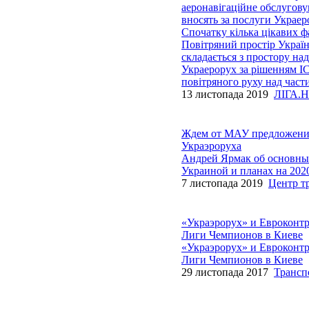
аеронавігаційне обслугову
вносять за послуги Украер
Спочатку кілька цікавих ф
Повітряний простір України
складається з простору н
Украерорух за рішенням IC
повітряного руху над час
13 листопада 2019
ЛІГА.Н
Ждем от МАУ предложения 
Украэроруха
Андрей Ярмак об основных
Украиной и планах на 2020
7 листопада 2019
Центр т
«Украэрорух» и Евроконтр
Лиги Чемпионов в Киеве
«Украэрорух» и Евроконтр
Лиги Чемпионов в Киеве
29 листопада 2017
Трансп