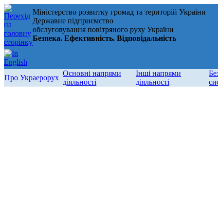
Міністерство розвитку громад та територій України
Державне підприємство
обслуговування повітряного руху України
Безпека. Ефективність. Відповідальність
Основні напрями
Інші напрями
Бе
Про Украерорух
діяльності
діяльності
си