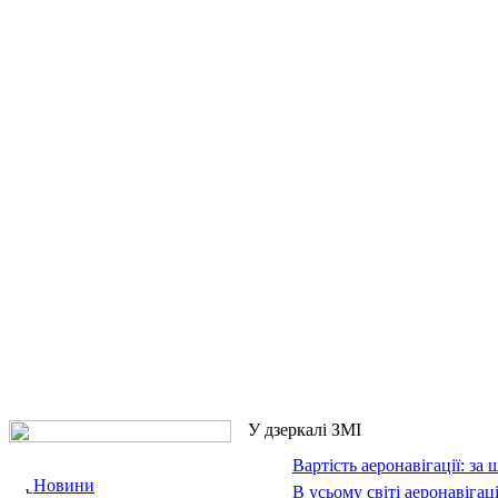
У дзеркалі ЗМІ
Вартість аеронавігації: за 
Новини
В усьому світі аеронавіга