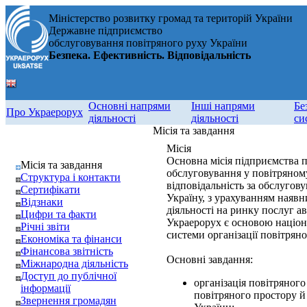
Міністерство розвитку громад та територій України
Державне підприємство
обслуговування повітряного руху України
Безпека. Ефективність. Відповідальність
Основні напрями
Інші напрями
Бе
Про Украерорух
діяльності
діяльності
си
Місія та завдання
Місія
Основна місія підприємства п
Місія та завдання
обслуговування у повітряному
Структура і контакти
відповідальність за обслуго
Сертифікати
Україну, з урахуванням наявн
Відзнаки
діяльності на ринку послуг ав
Цифри та факти
Украерорух є основою націона
Річні звіти
системи організації повітрян
Економіка та фінанси
Фінансова звітність
Основні завдання:
Міжнародна діяльність
Доступ до публічної
організація повітряного
інформації
повітряного простору й
Звернення громадян