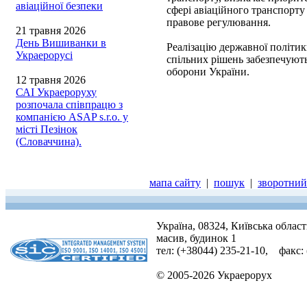
авіаційної безпеки
сфері авіаційного транспорту
правове регулювання.
21 травня 2026
День Вишиванки в
Реалізацію державної політик
Украерорусі
спільних рішень забезпечують
оборони України.
12 травня 2026
САІ Украероруху
розпочала співпрацю з
компанією ASAP s.r.o. у
місті Пезінок
(Словаччина).
мапа сайту
|
пошук
|
зворотний 
Україна, 08324, Київська облас
масив, будинок 1
тел: (+38044) 235-21-10, факс:
© 2005-2026 Украерорух