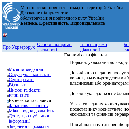
Міністерство розвитку громад та територій України
Державне підприємство
обслуговування повітряного руху України
Безпека. Ефективність. Відповідальність
Основні напрями
Інші напрями
Бе
Про Украерорух
діяльності
діяльності
си
Економіка та фінанси
Порядок укладання договору
Місія та завдання
Договір про надання послуг з
Структура і контакти
користувачами-резидентами У
Сертифікати
власниками або орендаторами
Відзнаки
Цифри та факти
Договір укладається не більше
Річні звіти
Економіка та фінанси
У разі укладання користувач
Фінансова звітність
представнику користувача нео
Міжнародна діяльність
економіки та фінансів Украеро
Доступ до публічної
інформації
Примірна форма договорів пр
Звернення громадян