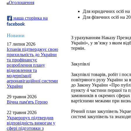
Оголошення
Для юридичних осіб на 
Для фізичних осіб на 20
наша сторінка на
Новини
З урахуванням Наказу Презид
Україні», у зв’язку з яким в
17 липня 2026
термін.
Іспанія підтверджує свою
прихильність до України
та профінансує
Закупівлі
розроблення плану
відновлення та
Закупівлі товарів, робіт і 
модернізації
повітряного руху України за 
аеронавігаційної системи
до Закону України «Про публіч
України
пункту 4 частини першої та п
замовників в окремих сферах
29 травня 2026
вартісними межами при визна
Вічна пам'ять Герою
Річний план закупівель Укра
22 травня 2026
системі закупівель та знаход
Украерорух підтвердив
відповідність вимогам у
сфері підготовки з