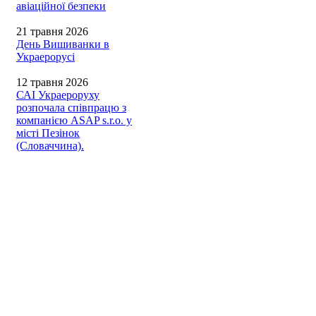
авіаційної безпеки
21 травня 2026
День Вишиванки в
Украерорусі
12 травня 2026
САІ Украероруху
розпочала співпрацю з
компанією ASAP s.r.o. у
місті Пезінок
(Словаччина).