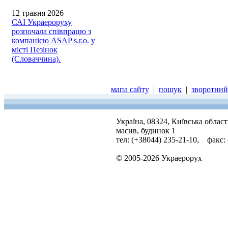
12 травня 2026
САІ Украероруху
розпочала співпрацю з
компанією ASAP s.r.o. у
місті Пезінок
(Словаччина).
мапа сайту
|
пошук
|
зворотний 
Україна, 08324, Київська облас
масив, будинок 1
тел: (+38044) 235-21-10, факс:
© 2005-2026 Украерорух