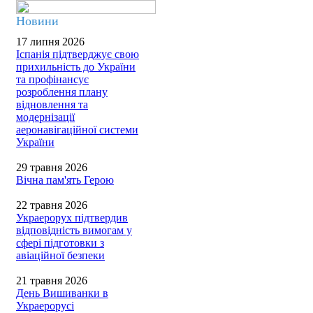
Новини
17 липня 2026
Іспанія підтверджує свою
прихильність до України
та профінансує
розроблення плану
відновлення та
модернізації
аеронавігаційної системи
України
29 травня 2026
Вічна пам'ять Герою
22 травня 2026
Украерорух підтвердив
відповідність вимогам у
сфері підготовки з
авіаційної безпеки
21 травня 2026
День Вишиванки в
Украерорусі