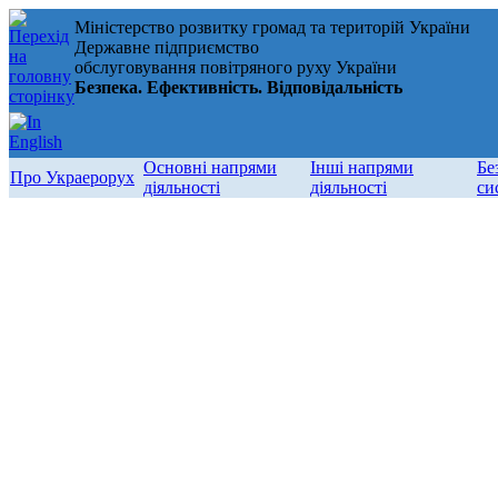
Міністерство розвитку громад та територій України
Державне підприємство
обслуговування повітряного руху України
Безпека. Ефективність. Відповідальність
Основні напрями
Інші напрями
Бе
Про Украерорух
діяльності
діяльності
си