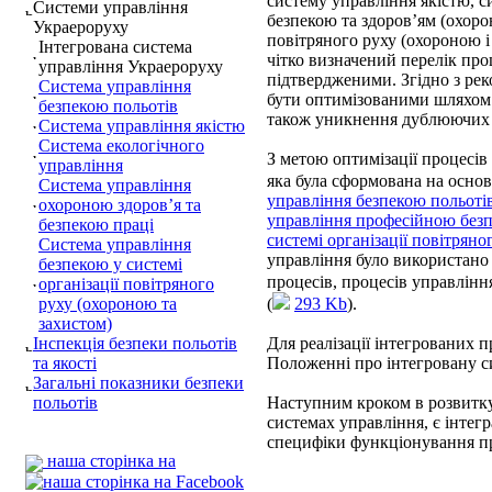
систему управління якістю, 
Системи управління
безпекою та здоров’ям (охоро
Украероруху
повітряного руху (охороною і
Інтегрована система
чітко визначений перелік про
управління Украероруху
підтвердженими. Згідно з ре
Система управління
бути оптимізованими шляхом ї
безпекою польотів
також уникнення дублюючих 
Система управління якістю
Система екологічного
З метою оптимізації процесів
управління
яка була сформована на основ
Система управління
управління безпекою польоті
охороною здоров’я та
управління професійною безп
безпекою праці
системі організації повітряно
Система управління
управління було використано 
безпекою у системі
процесів, процесів управлінн
організації повітряного
руху (охороною та
(
293 Kb
).
захистом)
Інспекція безпеки польотів
Для реалізації інтегрованих п
та якості
Положенні про інтегровану с
Загальні показники безпеки
польотів
Наступним кроком в розвитку
системах управління, є інтегр
специфіки функціонування пр
наша сторінка на