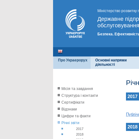
Міністерство розвитку 
Державне підп
обслуговування
Безпека. Ефективність
Про Украерорух
Основні напрями
діяльності
Річн
Місія та завдання
Структура і контакти
2017
Сертифікати
Відзнаки
Публіч
Цифри та факти
Річні звіти
2018
2017
2018