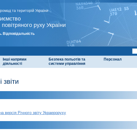
громад та територій України
риємство
 повітряного руху України
. Відповідальність
Інші напрями
Безпека польотів та
Персонал
діяльності
системи управління
і звіти
на версія Річного звіту Украероруху