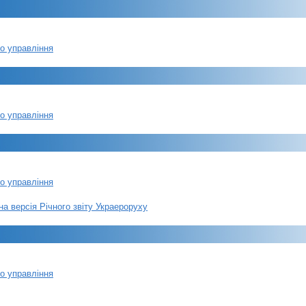
ро управління
ро управління
ро управління
на версія Річного звіту Украероруху
ро управління