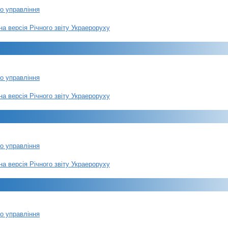
ро управління
на версія Річного звіту Украероруху
ро управління
на версія Річного звіту Украероруху
ро управління
на версія Річного звіту Украероруху
ро управління