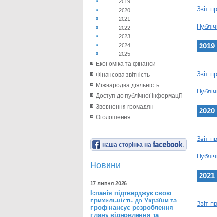
2019
Звіт п
2020
2021
Публіч
2022
2023
2019
2024
2025
Економіка та фінанси
Звіт п
Фінансова звітність
Міжнародна діяльність
Публіч
Доступ до публічної інформації
Звернення громадян
2020
Оголошення
Звіт п
наша сторінка на
Публіч
Новини
2021
17 липня 2026
Іспанія підтверджує свою
прихильність до України та
Звіт п
профінансує розроблення
плану відновлення та