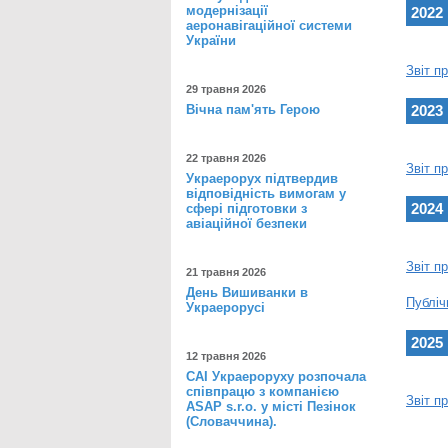
модернізації
2022
аеронавігаційної системи
України
Звіт п
29 травня 2026
Вічна пам'ять Герою
2023
22 травня 2026
Звіт п
Украерорух підтвердив
відповідність вимогам у
2024
сфері підготовки з
авіаційної безпеки
Звіт п
21 травня 2026
День Вишиванки в
Публіч
Украерорусі
2025
12 травня 2026
САІ Украероруху розпочала
співпрацю з компанією
Звіт п
ASAP s.r.o. у місті Пезінок
(Словаччина).