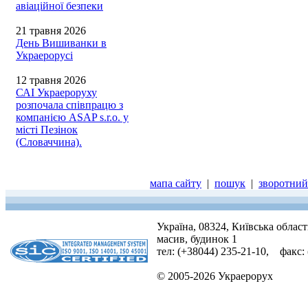
авіаційної безпеки
21 травня 2026
День Вишиванки в
Украерорусі
12 травня 2026
САІ Украероруху
розпочала співпрацю з
компанією ASAP s.r.o. у
місті Пезінок
(Словаччина).
мапа сайту
|
пошук
|
зворотний 
Україна, 08324, Київська облас
масив, будинок 1
тел: (+38044) 235-21-10, факс:
© 2005-2026 Украерорух