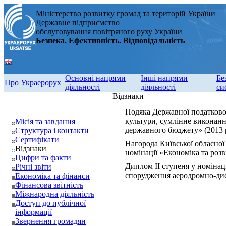
Міністерство розвитку громад та територій України
Державне підприємство
обслуговування повітряного руху України
Безпека. Ефективність. Відповідальність
Основні напрями
Інші напрями
Бе
Про Украерорух
діяльності
діяльності
си
Відзнаки
Подяка Державної податкової
культури, сумлінне виконанн
Місія та завдання
державного бюджету» (2013 
Структура і контакти
Сертифікати
Нагорода Київської обласної
Відзнаки
номінації «Економіка та розв
Цифри та факти
Диплом ІІ ступеня у номінац
Річні звіти
спорудження аеродромно-дисп
Економіка та фінанси
Фінансова звітність
Міжнародна діяльність
Доступ до публічної
інформації
Звернення громадян