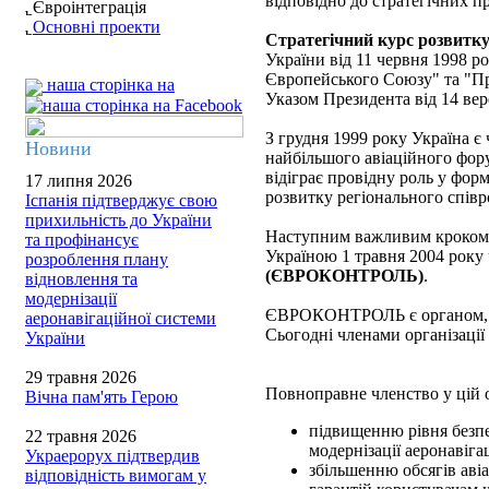
відповідно до стратегічних п
Євроінтеграція
Основні проекти
Стратегічний курс розвитку
України від 11 червня 1998 ро
Європейського Союзу" та "Пр
наша сторінка на
Указом Президента від 14 вер
З грудня 1999 року Україна є
Новини
найбільшого авіаційного фору
відіграє провідну роль у фор
17 липня 2026
розвитку регіонального співро
Іспанія підтверджує свою
прихильність до України
Наступним важливим кроком н
та профінансує
Україною 1 травня 2004 року
розроблення плану
(ЄВРОКОНТРОЛЬ)
.
відновлення та
модернізації
ЄВРОКОНТРОЛЬ є органом, яки
аеронавігаційної системи
Сьогодні членами організації
України
29 травня 2026
Повноправне членство у цій о
Вічна пам'ять Герою
підвищенню рівня безпе
22 травня 2026
модернізації аеронавіга
Украерорух підтвердив
збільшенню обсягів аві
відповідність вимогам у