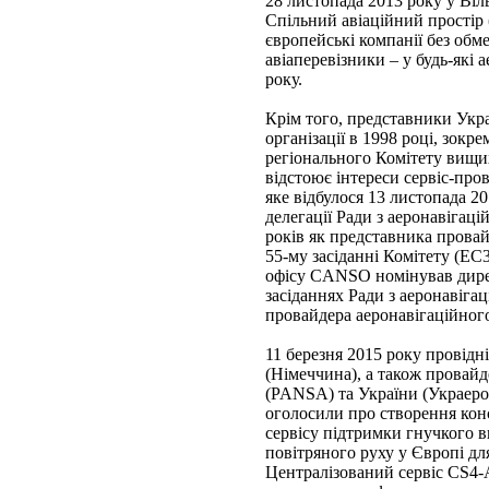
28 листопада 2013 року у Віл
Спільний авіаційний простір
європейські компанії без обме
авіаперевізники – у будь-які
року.
Крім того, представники Укра
організації в 1998 році, зок
регіонального Комітету вищ
відстоює інтереси сервіс-пров
яке відбулося 13 листопада 2
делегації Ради з аеронавіг
років як представника провай
55-му засіданні Комітету (EC3
офісу CANSO номінував дире
засіданнях Ради з аеронаві
провайдера аеронавігаційного
11 березня 2015 року провідні
(Німеччина), а також провайд
(PANSA) та України (Украерор
оголосили про створення кон
сервісу підтримки гнучкого 
повітряного руху у Європі дл
Централізований сервіс CS4-A