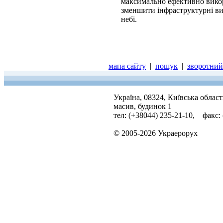
максимально ефективно викор
зменшити інфраструктурні ви
небі.
мапа сайту
|
пошук
|
зворотний 
Україна, 08324, Київська облас
масив, будинок 1
тел: (+38044) 235-21-10, факс:
© 2005-2026 Украерорух