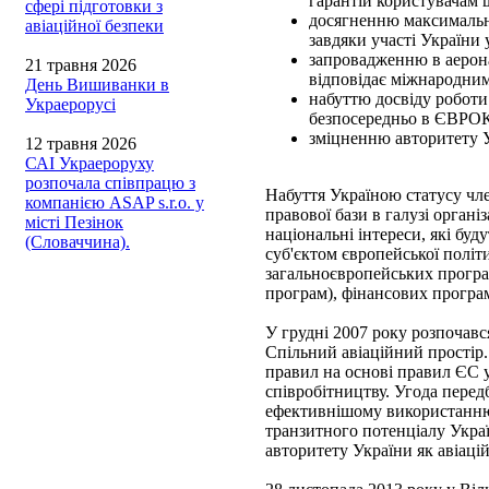
гарантій користувачам 
сфері підготовки з
досягненню максимально
авіаційної безпеки
завдяки участі України
запровадженню в аерона
21 травня 2026
відповідає міжнародним
День Вишиванки в
набуттю досвіду роботи
Украерорусі
безпосередньо в ЄВРОК
зміцненню авторитету У
12 травня 2026
САІ Украероруху
розпочала співпрацю з
Набуття Україною статусу 
компанією ASAP s.r.o. у
правової бази в галузі органі
місті Пезінок
національні інтереси, які 
(Словаччина).
суб'єктом європейської полі
загальноєвропейських програ
програм), фінансових програ
У грудні 2007 року розпочав
Спільний авіаційний простір.
правил на основі правил ЄС у
співробітництву. Угода перед
ефективнішому використанню 
транзитного потенціалу Украї
авторитету України як авіаці