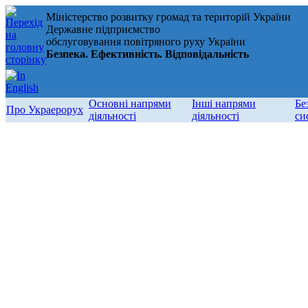
Міністерство розвитку громад та територій України
Державне підприємство
обслуговування повітряного руху України
Безпека. Ефективність. Відповідальність
Основні напрями
Інші напрями
Бе
Про Украерорух
діяльності
діяльності
си