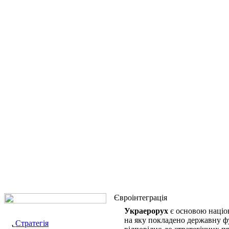
Євроінтеграція
Украерорух
є основою націон
на яку покладено державну фу
Стратегія