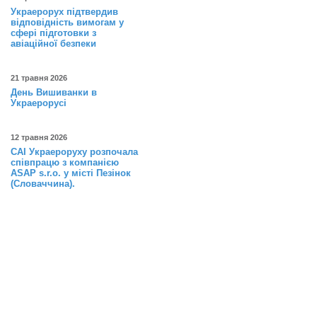
Украерорух підтвердив
відповідність вимогам у
сфері підготовки з
авіаційної безпеки
21 травня 2026
День Вишиванки в
Украерорусі
12 травня 2026
САІ Украероруху розпочала
співпрацю з компанією
ASAP s.r.o. у місті Пезінок
(Словаччина).