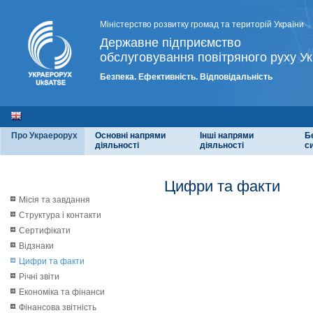
Міністерство розвитку громад та територій України
Державне підприємство
обслуговування повітряного руху Ук
Безпека. Ефективність. Відповідальність
Про Украерорух
Основні напрями
Інші напрями
Б
діяльності
діяльності
с
Цифри та факти
Місія та завдання
Структура і контакти
Сертифікати
Відзнаки
Цифри та факти
Річні звіти
Економіка та фінанси
Фінансова звітність