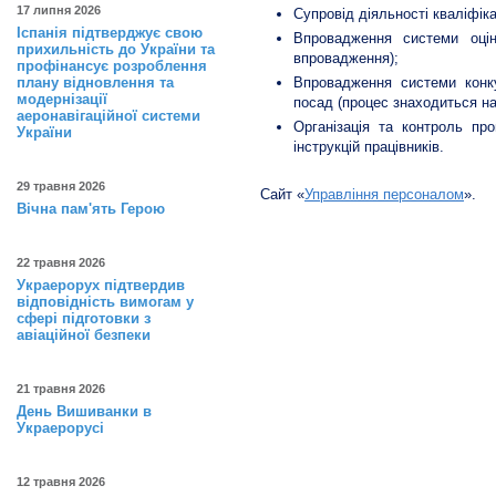
17 липня 2026
Супровід діяльності кваліфіка
Іспанія підтверджує свою
Впровадження системи оцін
прихильність до України та
впровадження);
профінансує розроблення
плану відновлення та
Впровадження системи конку
модернізації
посад (процес знаходиться на
аеронавігаційної системи
Організація та контроль пр
України
інструкцій працівників.
29 травня 2026
Сайт «
Управління персоналом
».
Вічна пам'ять Герою
22 травня 2026
Украерорух підтвердив
відповідність вимогам у
сфері підготовки з
авіаційної безпеки
21 травня 2026
День Вишиванки в
Украерорусі
12 травня 2026