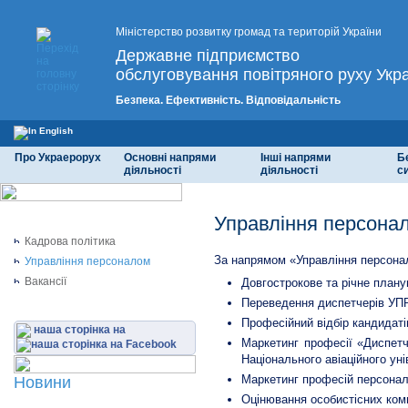
Міністерство розвитку громад та територій України
Державне підприємство
обслуговування повітряного руху Укр
Безпека. Ефективність. Відповідальність
Про Украерорух
Основні напрями
Інші напрями
Б
діяльності
діяльності
с
Управління персона
Кадрова політика
За напрямом «Управління персонал
Управління персоналом
Вакансії
Довгострокове та річне плану
Переведення диспетчерів УПР
Професійний відбір кандидат
наша сторінка на
Маркетинг професії «Диспетч
Національного авіаційного уні
Маркетинг професій персонал
Новини
Оцінювання особистісних ком