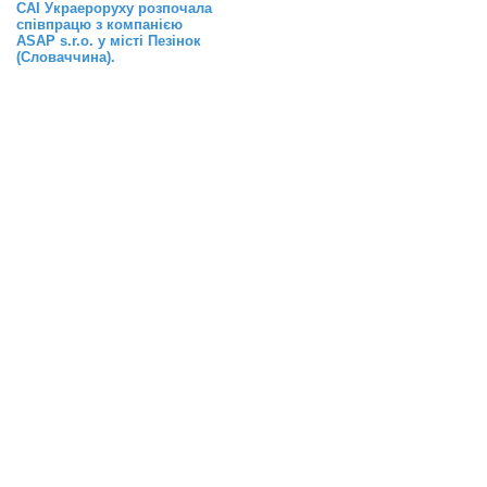
САІ Украероруху розпочала
співпрацю з компанією
ASAP s.r.o. у місті Пезінок
(Словаччина).