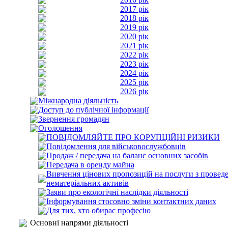
2017 рік
2018 рік
2019 рік
2020 рік
2021 рік
2022 рік
2023 рік
2024 рік
2025 рік
2026 рік
Міжнародна діяльність
Доступ до публічної інформації
Звернення громадян
Оголошення
ПОВІДОМЛЯЙТЕ ПРО КОРУПЦІЙНІ РИЗИКИ
Повідомлення для військовослужбовців
Продаж / передача на баланс основних засобів
Передача в оренду майна
Вивчення цінових пропозицій на послуги з проведе
нематеріальних активів
Заяви про екологічні наслідки діяльності
Інформування стосовно зміни контактних даних
Для тих, хто обирає професію
Основні напрями діяльності