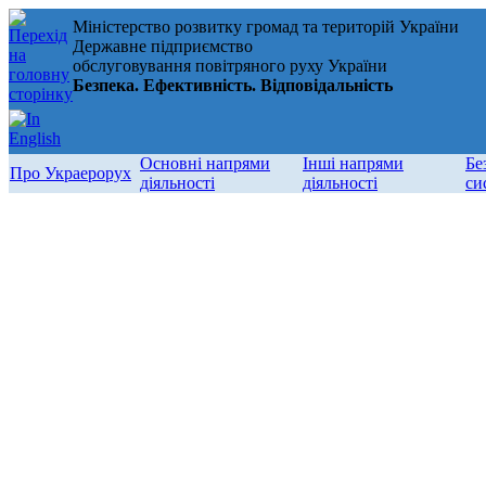
Міністерство розвитку громад та територій України
Державне підприємство
обслуговування повітряного руху України
Безпека. Ефективність. Відповідальність
Основні напрями
Інші напрями
Бе
Про Украерорух
діяльності
діяльності
си