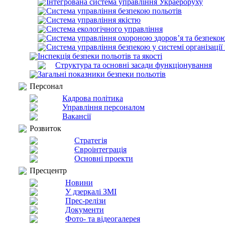
Інтегрована система управління Украероруху
Система управління безпекою польотів
Система управління якістю
Система екологічного управління
Система управління охороною здоров’я та безпекою
Система управління безпекою у системі організації
Інспекція безпеки польотів та якості
Структура та основні засади функціонування
Загальні показники безпеки польотів
Персонал
Кадрова політика
Управління персоналом
Вакансії
Розвиток
Стратегія
Євроінтеграція
Основні проекти
Пресцентр
Новини
У дзеркалі ЗМІ
Прес-релізи
Документи
Фото- та відеогалерея