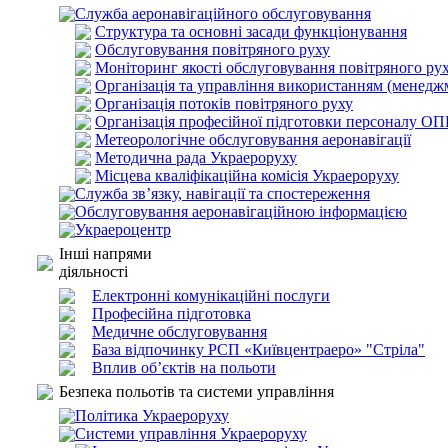
Служба аеронавігаційного обслуговування
Структура та основні засади функціонування
Обслуговування повітряного руху
Моніторинг якості обслуговування повітряного ру
Організація та управління використанням (менедж
Організація потоків повітряного руху
Організація професійної підготовки персоналу О
Метеорологічне обслуговування аеронавігації
Методична рада Украероруху
Місцева кваліфікаційна комісія Украероруху
Служба зв’язку, навігації та спостереження
Обслуговування аеронавігаційною інформацією
Украероцентр
Інші напрями
діяльності
Електронні комунікаційні послуги
Професійна підготовка
Медичне обслуговування
База відпочинку РСП «Київцентраеро» "Стріла"
Вплив об’єктів на польоти
Безпека польотів та системи управління
Політика Украероруху
Системи управління Украероруху