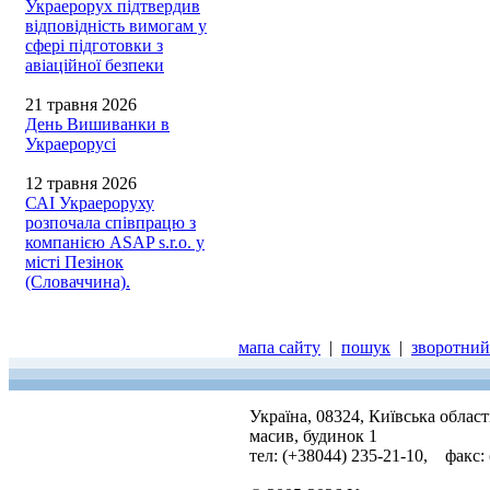
Украерорух підтвердив
відповідність вимогам у
сфері підготовки з
авіаційної безпеки
21 травня 2026
День Вишиванки в
Украерорусі
12 травня 2026
САІ Украероруху
розпочала співпрацю з
компанією ASAP s.r.o. у
місті Пезінок
(Словаччина).
мапа сайту
|
пошук
|
зворотний 
Україна, 08324, Київська облас
масив, будинок 1
тел: (+38044) 235-21-10, факс: