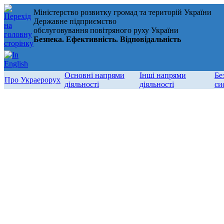
Міністерство розвитку громад та територій України
Державне підприємство
обслуговування повітряного руху України
Безпека. Ефективність. Відповідальність
Основні напрями
Інші напрями
Бе
Про Украерорух
діяльності
діяльності
си