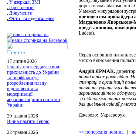
обслуговування Республік
У дзеркалі ЗМІ
директором авіакомпанії 
Прес-релізи
У межах міжурядової зустр
Документи
президентом провайдера 
Фото- та відеогалерея
Магдаленою Яворською-
представником, комерцій
Ludera).
наша сторінка на
Новини
Серед основних питань зуст
метою відновлення польоті
17 липня 2026
Іспанія підтверджує свою
Андрій ЯРМАК,
директор
прихильність до України
понад трьох років війни. 
та профінансує
співпраці в організації пол
розроблення плану
навчання українських диспе
відновлення та
аеронавігаційного обслугов
модернізації
за підтримки наших польськи
аеронавігаційної системи
для цивільної авіації у ме
України
Джерело: Украерорух
29 травня 2026
Вічна пам'ять Герою
<< попередня новина
|
д
22 травня 2026