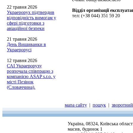
22 травня 2026
Відділ організації експлуата
Украерорух підтвердив
тел: (+38 044) 351 59 20
відповідність вимогам у
сфері підготовки з
авіаційної безпеки
21 травня 2026
День Вишиванки в
Украерорусі
12 травня 2026
САІ Украероруху
розпочала співпрацю з
компанією ASAP s.r.o. у
місті Пезінок
(Словаччина).
мапа сайту
|
пошук
|
зворотний 
Україна, 08324, Київська облас
масив, будинок 1