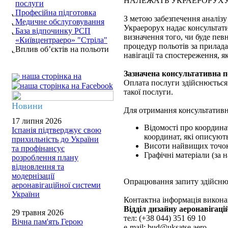
НАЛЕЖАТЬ УКРАЕРОРУХ
послуги
Професійна підготовка
З метою забезпечення аналізу 
Медичне обслуговування
Украерорух надає консультати
База відпочинку РСП
визначення того, чи буде пе
«Київцентраеро» "Стріла"
процедур польотів за прилада
Вплив об’єктів на польоти
навігації та спостереження, я
Зазначена консультативна по
наша сторінка на
Оплата послуги здійснюється 
такої послуги.
Новини
Для отримання консультативно
17 липня 2026
Відомості про координа
Іспанія підтверджує свою
координат, які описуют
прихильність до України
Висоти найвищих точок 
та профінансує
Графічні матеріали (за н
розроблення плану
відновлення та
модернізації
Опрацювання запиту здійснює
аеронавігаційної системи
України
Контактна інформація виконав
Відділ дизайну аеронавігаці
29 травня 2026
тел: (+38 044) 351 69 10
Вічна пам'ять Герою
e-mail: bud@uksatse.aero