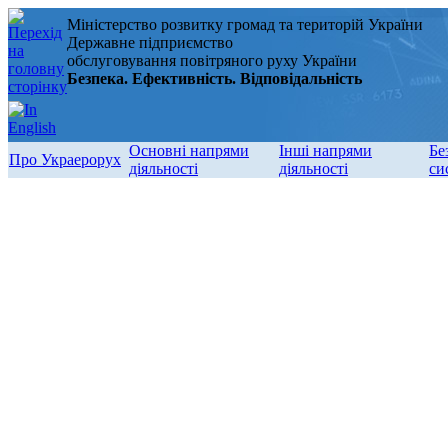
Міністерство розвитку громад та територій України
Державне підприємство
обслуговування повітряного руху України
Безпека. Ефективність. Відповідальність
Основні напрями
Інші напрями
Бе
Про Украерорух
діяльності
діяльності
си