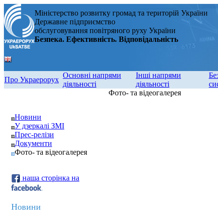
Міністерство розвитку громад та територій України
Державне підприємство
обслуговування повітряного руху України
Безпека. Ефективність. Відповідальність
Основні напрями
Інші напрями
Бе
Про Украерорух
діяльності
діяльності
си
Фото- та відеогалерея
Новини
У дзеркалі ЗМІ
Прес-релізи
Документи
Фото- та відеогалерея
наша сторінка на
Новини