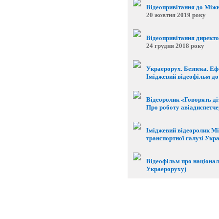
Відеопривітання до Міжн
20 жовтня 2019 року
Відеопривітання директо
24 грудня 2018 року
Украерорух. Безпека. Еф
Іміджевий відеофільм до
Відеоролик «Говорять ді
Про роботу авіадиспетчер
Іміджевий відеоролик Мі
транспортної галузі Укр
Відеофільм про націонал
Украероруху)