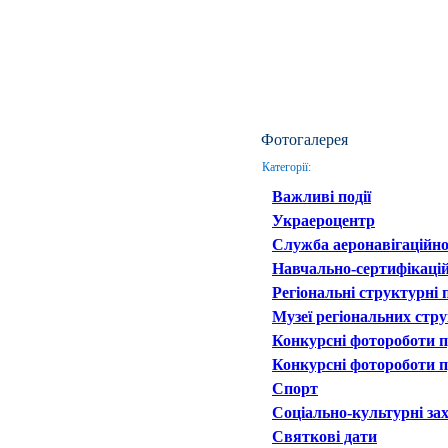
Фотогалерея
Категорії:
Важливі події
Украероцентр
Служба аеронавігаційно
Навчально-сертифікаці
Регіональні структурні 
Музеї регіональних стру
Конкурсні фотороботи п
Конкурсні фотороботи п
Спорт
Соціально-культурні за
Святкові дати