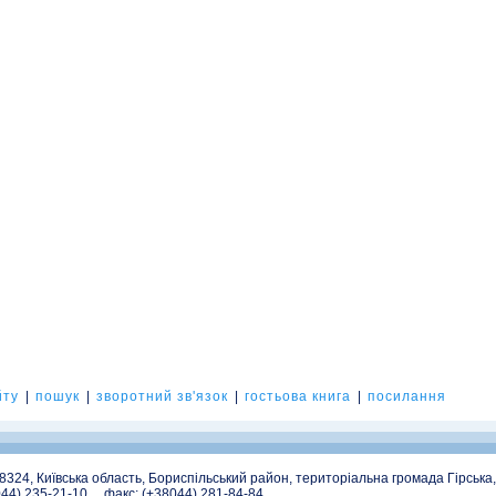
йту
|
пошук
|
зворотний зв'язок
|
гостьова книга
|
посилання
08324, Київська область, Бориспільський район, територіальна громада Гірська
044) 235-21-10, факс: (+38044) 281-84-84