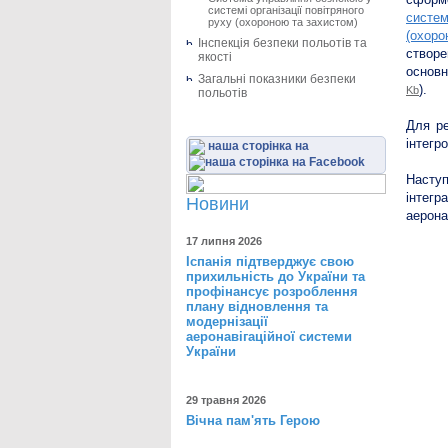
системі організації повітряного
систем
руху (охороною та захистом)
(охоро
Інспекція безпеки польотів та
створе
якості
основн
Загальні показники безпеки
).
Kb
польотів
Для ре
інтегр
наша сторінка на
Наступ
інтегр
Новини
аерона
17 липня 2026
Іспанія підтверджує свою
прихильність до України та
профінансує розроблення
плану відновлення та
модернізації
аеронавігаційної системи
України
29 травня 2026
Вічна пам'ять Герою