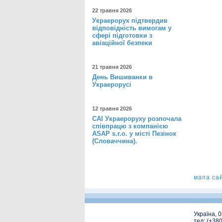
22 травня 2026
Украерорух підтвердив
відповідність вимогам у
сфері підготовки з
авіаційної безпеки
21 травня 2026
День Вишиванки в
Украерорусі
12 травня 2026
САІ Украероруху розпочала
співпрацю з компанією
ASAP s.r.o. у місті Пезінок
(Словаччина).
мапа са
Україна, 
тел: (+38