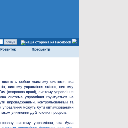
Розвиток
Пресцентр
ій являють собою «систему систем», яка
ів, систему управління якістю, систему
’ям (охороною праці), систему управління
ожна система управління грунтується на
 бути впровадженими, контрольованими та
и управління можуть бути оптимізованими
а також уникнення дублюючих процесів.
егровану систему управління, яка була
е
системи управління безпекою польотів
,