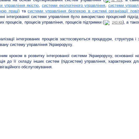
52 Kb
и управління якістю
,
системи екологічного управління
,
системи управл
ною праці)
та
системи управління безпекою в системі організації пові
нні інтегрованої системи управління було використано процесний підхід 
их процесів, процесів управління, процесів підтримки (
), а так
243 Kb
алізації інтегрованих процесів застосовуються процедури, структура і
овану систему управління Украероруху.
ним кроком в розвитку інтегрованої системи Украероруху, основаної н
ація до її складу інших систем (підсистем) управління, характерних д
вігаційного обслуговування.