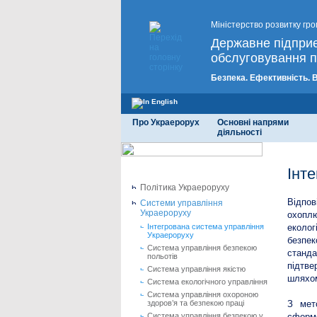
Міністерство розвитку гро
Державне підпри
обслуговування п
Безпека. Ефективність. 
Про Украерорух
Основні напрями
діяльності
Інт
Політика Украероруху
Відпов
Системи управління
Украероруху
охоплю
Інтегрована система управління
еколог
Украероруху
безпек
Система управління безпекою
станда
польотів
підтве
Система управління якістю
шляхом
Система екологічного управління
Система управління охороною
здоров’я та безпекою праці
З мет
Система управління безпекою у
сформо