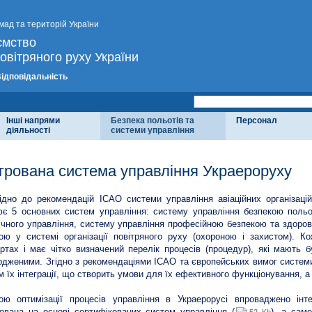
мад та територій України
ємство
овітряного руху України
Відповідальність
Інші напрями
Безпека польотів та
Персонал
діяльності
системи управління
егрована система управління Украероруху
ідно до рекомендацій ІСАО системи управління авіаційних організац
є 5 основних систем управління: систему управління безпекою польот
ічного управління, систему управління професійною безпекою та здоров
ою у системі організації повітряного руху (охороною і захистом). К
ртах і має чітко визначений перелік процесів (процедур), які мають
рдженими. Згідно з рекомендаціями ІСАО та європейських вимог систем
 їх інтеграції, що створить умови для їх ефективного функціонування, 
ою оптимізації процесів управління в Украерорусі впроваджено інт
вана на основі сертифікованих систем управління (
), а сам