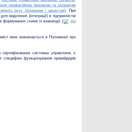
іння професійною безпекою та здоров’ям
тряного руху (охороною і захистом)
. При
для виділення (інтеграції) в підприємстві
ож формування схеми їх взаємодії (
293
 зміст яких визначається в Положенні про
а сертифікованих системах управління, є
ля специфіки функціонування провайдерів