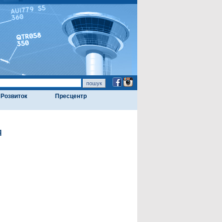
Розвиток
Пресцентр
я