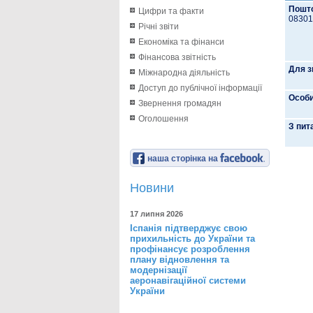
Пошто
Цифри та факти
08301,
Річні звіти
Економіка та фінанси
Фінансова звітність
Для з
Міжнародна діяльність
Доступ до публічної інформації
Особи
Звернення громадян
Оголошення
З пит
наша сторінка на
Новини
17 липня 2026
Іспанія підтверджує свою
прихильність до України та
профінансує розроблення
плану відновлення та
модернізації
аеронавігаційної системи
України