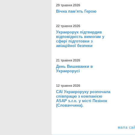
29 травня 2026
Вічна пам'ять Герою
22 травня 2026
Украерорух підтвердив
відповідність вимогам у
сфері підготовки з
авіаційної безпеки
21 травня 2026
День Вишиванки в
Украерорусі
12 травня 2026
САІ Украероруху розпочала
співпрацю з компанією
ASAP s.r.o. у місті Пезінок
(Словаччина).
мапа са