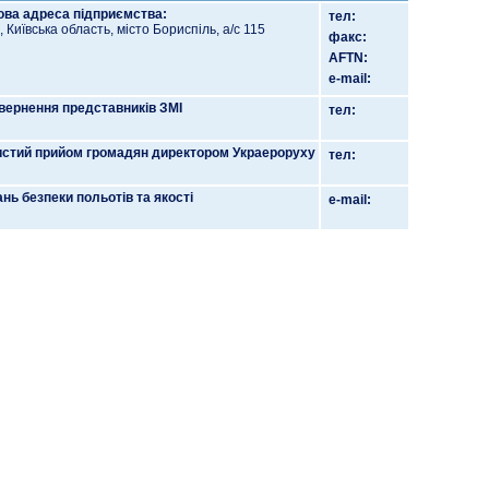
ва адреса підприємства:
тел:
 Київська область, місто Бориспіль, а/с 115
факс:
AFTN:
e-mail:
вернення представників ЗМІ
тел:
стий прийом громадян директором Украероруху
тел:
ань безпеки польотів та якості
e-mail: