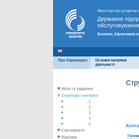
Міністерство розвитку 
Державне підп
обслуговування
Безпека. Ефективність
Про Украерорух
Основні напрями
діяльності
Стр
Місія та завдання
Структура і контакти
1
2
3
4
5
Конта
Сертифікати
Голов
Відзнаки