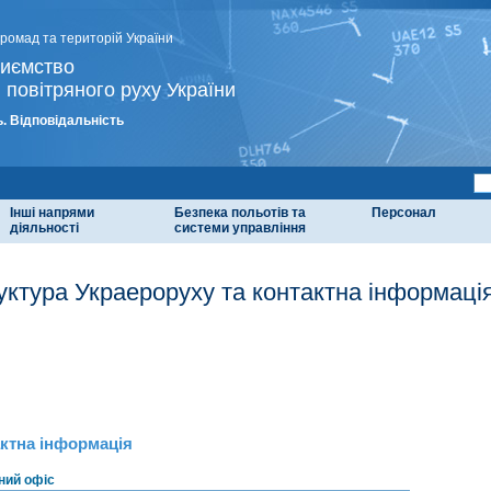
громад та територій України
риємство
 повітряного руху України
. Відповідальність
Інші напрями
Безпека польотів та
Персонал
діяльності
системи управління
уктура Украероруху та контактна інформаці
ктна інформація
ний офіс