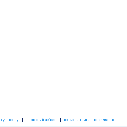
йту
|
пошук
|
зворотний зв'язок
|
гостьова книга
|
посилання