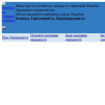
Міністерство розвитку громад та територій України
Державне підприємство
обслуговування повітряного руху України
Безпека. Ефективність. Відповідальність
Основні напрями
Інші напрями
Бе
Про Украерорух
діяльності
діяльності
си