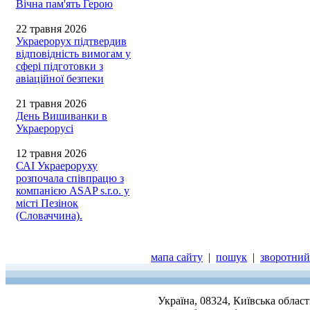
Вічна пам'ять Герою
22 травня 2026
Украерорух підтвердив
відповідність вимогам у
сфері підготовки з
авіаційної безпеки
21 травня 2026
День Вишиванки в
Украерорусі
12 травня 2026
САІ Украероруху
розпочала співпрацю з
компанією ASAP s.r.o. у
місті Пезінок
(Словаччина).
мапа сайту
|
пошук
|
зворотний 
Україна, 08324, Київська облас