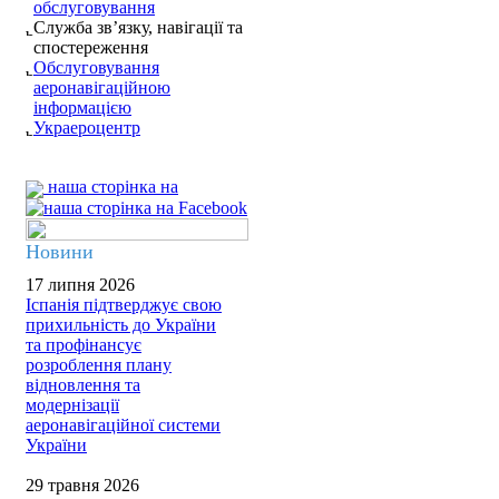
обслуговування
Служба зв’язку, навігації та
спостереження
Обслуговування
аеронавігаційною
інформацією
Украероцентр
наша сторінка на
Новини
17 липня 2026
Іспанія підтверджує свою
прихильність до України
та профінансує
розроблення плану
відновлення та
модернізації
аеронавігаційної системи
України
29 травня 2026