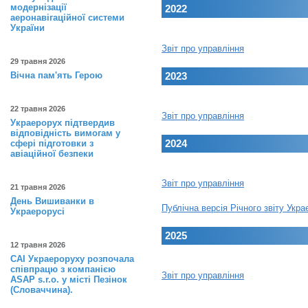
модернізації
2022
аеронавігаційної системи
України
Звіт про управління
29 травня 2026
Вічна пам'ять Герою
2023
22 травня 2026
Звіт про управління
Украерорух підтвердив
відповідність вимогам у
2024
сфері підготовки з
авіаційної безпеки
Звіт про управління
21 травня 2026
День Вишиванки в
Публічна версія Річного звіту Укр
Украерорусі
2025
12 травня 2026
САІ Украероруху розпочала
співпрацю з компанією
Звіт про управління
ASAP s.r.o. у місті Пезінок
(Словаччина).