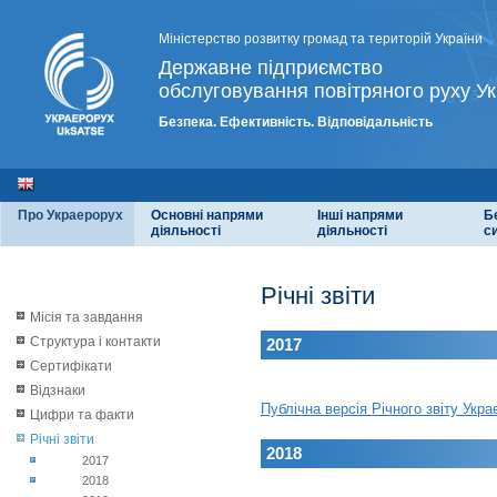
Міністерство розвитку громад та територій України
Державне підприємство
обслуговування повітряного руху Ук
Безпека. Ефективність. Відповідальність
Про Украерорух
Основні напрями
Інші напрями
Б
діяльності
діяльності
с
Річні звіти
Місія та завдання
Структура і контакти
2017
Сертифікати
Відзнаки
Публічна версія Річного звіту Укр
Цифри та факти
Річні звіти
2018
2017
2018