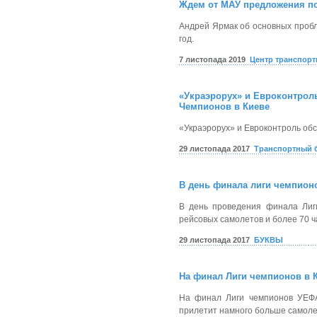
Ждем от МАУ предложения по
Андрей Ярмак об основных пробл
год.
7 листопада 2019
Центр транспорт
«Украэрорух» и Евроконтрол
Чемпионов в Киеве
«Украэрорух» и Евроконтроль об
29 листопада 2017
Транспортный 
В день финала лиги чемпион
В день проведения финала Лиг
рейсовых самолетов и более 70 ч
29 листопада 2017
БУКВЫ
На финал Лиги чемпионов в К
На финал Лиги чемпионов УЕФА
прилетит намного больше самоле