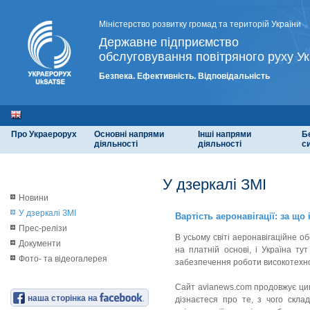
Міністерство розвитку громад та територій України
Державне підприємство
обслуговування повітряного руху Ук
Безпека. Ефективність. Відповідальність
Про Украерорух
Основні напрями
Інші напрями
Б
діяльності
діяльності
с
У дзеркалі ЗМІ
Новини
У дзеркалі ЗМІ
Вартість аеронавігації: за що 
Прес-релізи
В усьому світі аеронавігаційне 
Документи
на платній основі, і Україна ту
Фото- та відеогалерея
забезпечення роботи високотехнол
Сайт avianews.com продовжує цикл
наша сторінка на
дізнаєтеся про те, з чого скла