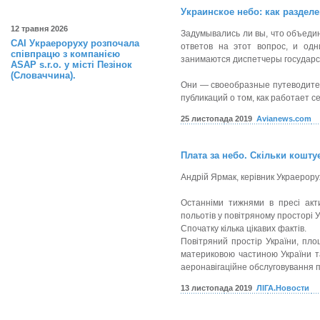
Украинское небо: как раздел
12 травня 2026
Задумывались ли вы, что объединя
САІ Украероруху розпочала
ответов на этот вопрос, и од
співпрацю з компанією
занимаются диспетчеры государс
ASAP s.r.o. у місті Пезінок
(Словаччина).
Они — своеобразные путеводител
публикаций о том, как работает с
25 листопада 2019
Avianews.com
Плата за небо. Скільки кошту
Андрій Ярмак, керівник Украерору
Останніми тижнями в пресі акт
польотів у повітряному просторі У
Спочатку кілька цікавих фактів.
Повітряний простір України, пло
материковою частиною України т
аеронавігаційне обслуговування 
13 листопада 2019
ЛІГА.Новости