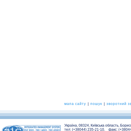
мапа сайту
|
пошук
|
зворотний зв
Україна, 08324, Київська область, Бори
тел: (+38044) 235-21-10, факс: (+3804