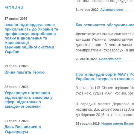
авіакомпанії зараз і як це буде в
Новини
6 лютого 2020
Avianews.com
17 липня 2026
Іспанія підтверджує свою
Как отличается обслуживани
прихильність до України та
профінансує розроблення
Диспетчерская вышка считается 
плану відновлення та
авиации Украины предоставляет
модернізації
диспетчерское. В чем отличия
аеронавігаційної системи
предприятием «Украэрорух» в цик
України
20 січня 2020
Avianews.com
29 травня 2026
Вічна пам'ять Герою
Про мільярдні борги МАУ і Ро
Україною. Інтерв'ю з голово
22 травня 2026
В інтерв'ю НВ Бізнес керівник У
Украерорух підтвердив
Україною, суди з МАУ і Росією, ро
відповідність вимогам у
сфері підготовки з
В середині жовтня Державне пі
авіаційної безпеки
керівника. В.о. директора став Ан
до березня 2016-го він очолював 
21 травня 2026
25 грудня 2019
Новое время Бизне
День Вишиванки в
Украерорусі